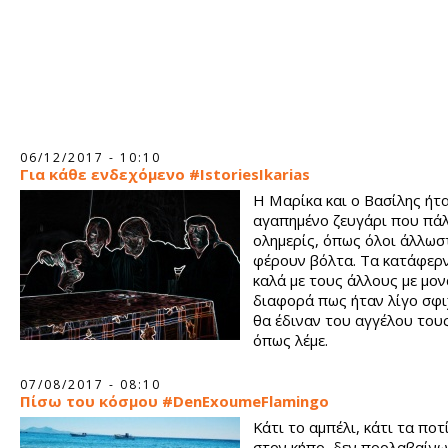
06/12/2017 - 10:10
Για κάθε ενδεχόμενο #IstoriesIkarias
Η Μαρίκα και ο Βασίλης ήτ
αγαπημένο ζευγάρι που πά
ολημερίς, όπως όλοι άλλωστ
φέρουν βόλτα. Τα κατάφερν
καλά με τους άλλους με μον
διαφορά πως ήταν λίγο σφι
θα έδιναν του αγγέλου τους
όπως λέμε.
07/08/2017 - 08:10
Πίσω του κόσμου #DenExoumeFlamingo
Κάτι το αμπέλι, κάτι τα πο
στον κήπο, δεν προλαβαίνω