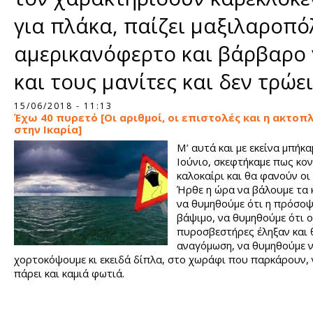
για πλάκα, παίζει μαξιλαροπόλε
αμερικανόφερτο και βάρβαρο γ
και τους μανίτες και δεν τρώε
Σελίδες
15/06/2018 - 11:13
Έχω 40 πυρετό [Οι αριθμοί, οι επιστολές και η ακτοπ
στην Ικαρία]
Μ’ αυτά και με εκείνα μπήκ
Ιούνιο, σκεφτήκαμε πως κον
καλοκαίρι και θα φανούν οι 
Ήρθε η ώρα να βάλουμε τα 
να θυμηθούμε ότι η πρόσοψ
βάψιμο, να θυμηθούμε ότι ο
πυροσβεστήρες έληξαν και 
αναγόμωση, να θυμηθούμε 
χορτοκόψουμε κι εκειδά δίπλα, στο χωράφι που παρκάρουν, 
πάρει και καμιά φωτιά.