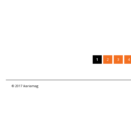
1
2
3
4
© 2017 ikariamag