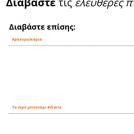
Διαβάστε
τις
ελεύθερες π
Διαβάστε επίσης:
ΑραουραIκάρια
Tο νερό μπουνάρι #ikaria