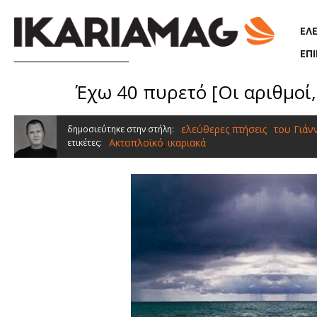
Παράκαμψη προς το κυρίως περιεχόμενο
ΕΛ
ΕΠ
Έχω 40 πυρετό [Οι αριθμοί, 
ελεύθερες πτήσεις
του Γιάν
δημοσιεύτηκε στην στήλη:
Ακτοπλοϊκό
ικαριακά
ετικέτες:
,