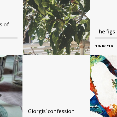
s of
The figs 
19/06/18
της Θεοδο
Honestly, if I
R
Giorgis’ confession