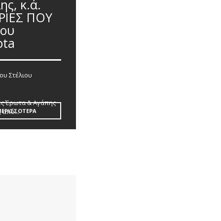
ς, κ.ά.
ΟΡΙΕΣ ΠΟΥ
ου
ota
του Στέλιου
ίες Έρωτα & Αγάπης
 από...
ΠΕΡΙΣΣΟΤΕΡΑ