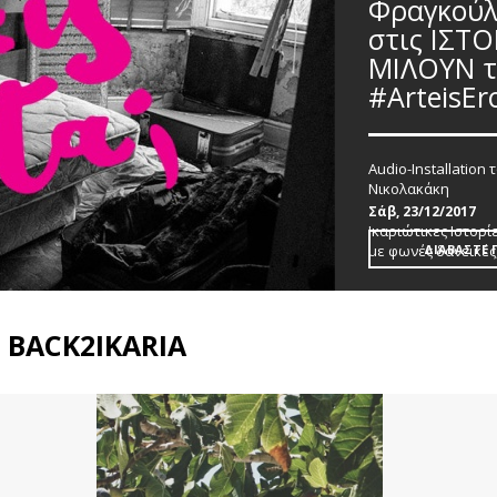
Φραγκούλη
στις ΙΣΤ
ΜΙΛΟΥΝ τ
#ArteisEr
Audio-Installation 
Νικολακάκη
Σάβ, 23/12/2017
Ικαριώτικες Ιστορ
με φωνές δανεικές,
ΔΙΑΒΑΣΤΕ 
BACK2IKARIA