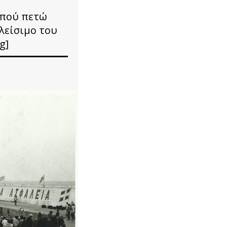
 πού πετώ
κλείσιμο του
g]
νας Σιμάκη
πετώ.