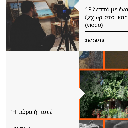
19 λεπτά με έν
ξεχωριστό Ικα
(video)
30/06/18
του Κωνσταντίνου Βα
Ο Γεωργακόπουλος δεν 
ΔΙΑΒΑΣΤΕ ΠΕΡΙΣΣ
Ή τώρα ή ποτέ
28/06/18