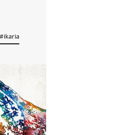
#ikaria
σίας Καρίμαλη
 asked you...
EAD MORE