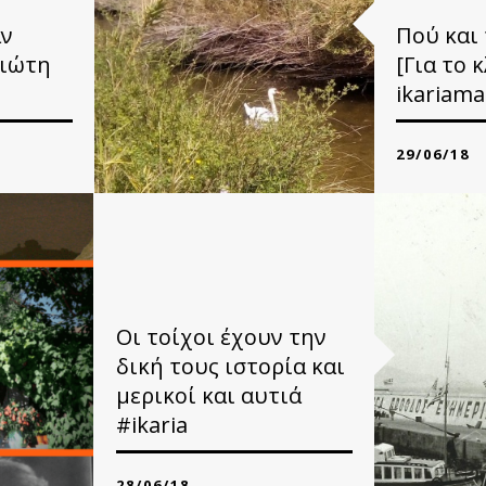
αν
Πού και
ριώτη
[Για το 
ikariama
29/06/18
τούγιου
της Δέσποι
είναι...
Καμιά φορά 
ΟΤΕΡΑ
Οι τοίχοι έχουν την
δική τους ιστορία και
μερικοί και αυτιά
#ikaria
28/06/18