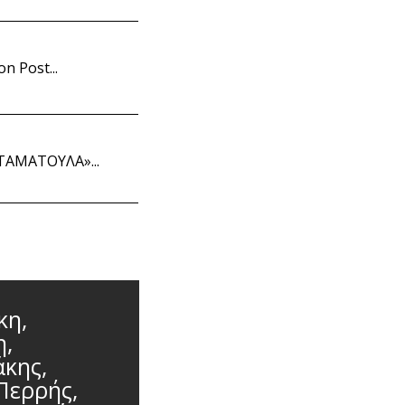
n Post...
ΣΤΑΜΑΤΟΥΛΑ»...
κη,
η,
κης,
Περρής,