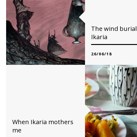
The wind burial
Ikaria
26/06/18
της Βάσως Καττέ
In ancient Greece the...
READ MORE
When Ikaria mothers
me