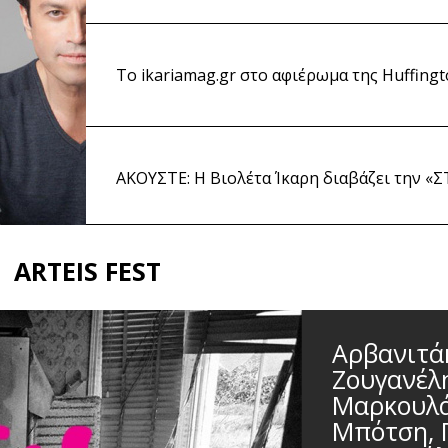
Το ikariamag.gr στο αφιέρωμα της Huffingto
ΑΚΟΥΣΤΕ: Η Βιολέτα Ίκαρη διαβάζει την «
ARTEIS FEST
Αρβανιτά
Ζουγανέλ
Μαρκουλά
Μπότση, 