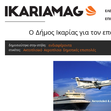
Παράκαμψη προς το κυρίως περιεχόμενο
ΕΛ
ΕΠ
O Δήμος Ικαρίας για τον 
ενδιαφέροντα
δημοσιεύτηκε στην στήλη:
Ακτοπλοϊκό
Αεροπλοϊα
δημοτικές επιστολές
ετικέτες:
,
,