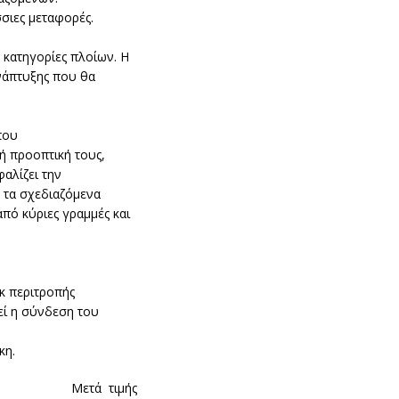
σσιες μεταφορές.
 κατηγορίες πλοίων. Η
ανάπτυξης που θα
που
ή προοπτική τους,
αλίζει την
 τα σχεδιαζόμενα
πό κύριες γραμμές και
κ περιτροπής
εί η σύνδεση του
κη.
Μετά τιμής