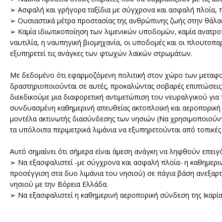
➢ Ασφαλή και γρήγορα ταξίδια με σύγχρονα και ασφαλή πλοία, π
➢ Ουσιαστικά μέτρα προστασίας της ανθρώπινης ζωής στην θάλα
➢ Καμία ιδιωτικοποίηση των λιμενικών υποδομών, καμία ανατρο
ναυτιλία, η ναυπηγική βιομηχανία, οι υποδομές και οι πλουτοπ
εξυπηρετεί τις ανάγκες των φτωχών λαϊκών στρωμάτων.
Με δεδομένο ότι εφαρμοζόμενη πολιτική στον χώρο των μεταφο
δραστηριοποιούνται σε αυτές, προκαλώντας σοβαρές επιπτώσεις 
διεκδικούμε μια διαφορετική αντιμετώπιση του νευραλγικού για
συνδυασμένη καθημερινή απευθείας ακτοπλοϊκή και αεροπορική 
μοντέλα ακτινωτής διασύνδεσης των νησιών (Να χρησιμοποιούντα
τα υπόλοιπα περιμετρικά λιμάνια να εξυπηρετούνται από τοπικές 
Αυτό σημαίνει ότι σήμερα είναι άμεση ανάγκη να ληφθούν επειγ
➢ Να εξασφαλιστεί -με σύγχρονα και ασφαλή πλοία- η καθημερινή
προσέγγιση στα δυο λιμάνια του νησιού) σε πάγια βάση ανεξαρ
νησιού με την Βόρεια Ελλάδα.
➢ Να εξασφαλιστεί η καθημερινή αεροπορική σύνδεση της Ικαρία