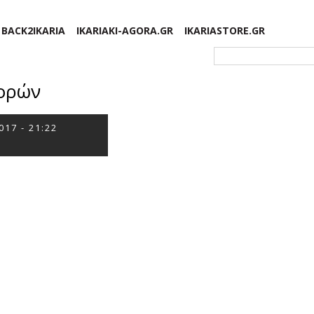
BACK2IKARIA
IKARIAKI-AGORA.GR
IKARIASTORE.GR
Φόρμα αναζήτησης
φορών
017 - 21:22