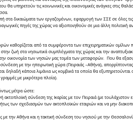
ου θα υπηρετούν τις κοινωνικές και οικονομικές ανάγκες στις θαλά
σσα.
πή στα δικαιώματα των εργαζομένων, εφαρμογή των ΣΣΕ σε όλες τις
αραγωγικές πηγές της χώρας να αξιοποιηθούν σε μια άλλη πολιτική 
ρών καθορίζεται από τα συμφέροντα των επιχειρηματικών ομίλων 
στην ζωή στα νησιωτικά συμπλέγματα της χώρας και την αναπτυξιακ
 την οικονομία των νησιών μας τομέα των μεταφορών. Που θα εξασφ
σύνδεση με την ηπειρωτική χώρα (Πειραιάς –Αθήνα), απορρίπτοντας
ι δηλαδή κάποια λιμάνια ως κομβικά τα οποία θα εξυπηρετούνται α
γραμμές με μικρότερα πλοία).
όντως μέτρα ώστε:
 ακτοπλοϊκή σύνδεση της Ικαρίας με τον Πειραιά (με τουλάχιστον ε
τήτως των σχεδιασμών των ακτοπλοϊκών εταιριών και να μην διακοπ
ς με την Αθήνα και η τακτική σύνδεση του νησιού με την Θεσσαλονί