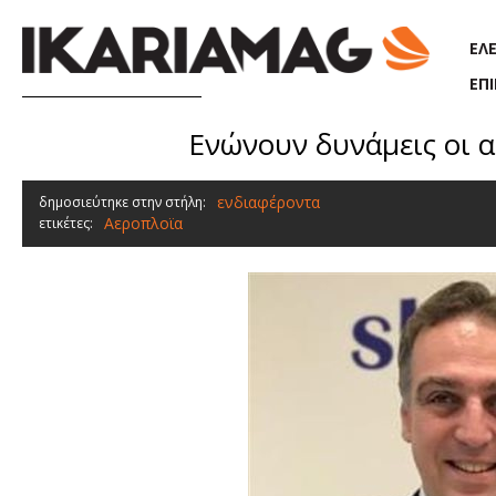
Παράκαμψη προς το κυρίως περιεχόμενο
ΕΛ
ΕΠ
Ενώνουν δυνάμεις οι α
ενδιαφέροντα
δημοσιεύτηκε στην στήλη:
Αεροπλοϊα
ετικέτες: