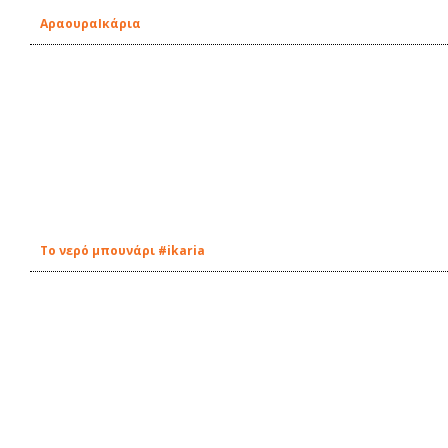
ΑραουραIκάρια
Tο νερό μπουνάρι #ikaria