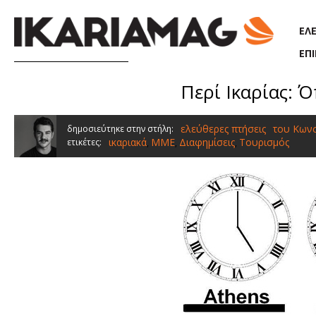
Παράκαμψη προς το κυρίως περιεχόμενο
ΕΛ
ΕΠ
Περί Ικαρίας: 
ελεύθερες πτήσεις
του Κων
δημοσιεύτηκε στην στήλη:
ικαριακά
ΜΜΕ
Διαφημίσεις
Τουρισμός
ετικέτες:
,
,
,