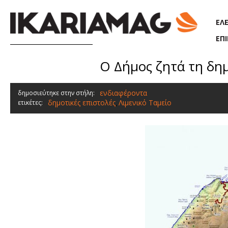
Παράκαμψη προς το κυρίως περιεχόμενο
ΕΛ
ΕΠ
Ο Δήμος ζητά τη δημ
ενδιαφέροντα
δημοσιεύτηκε στην στήλη:
δημοτικές επιστολές
Λιμενικό Ταμείο
ετικέτες:
,