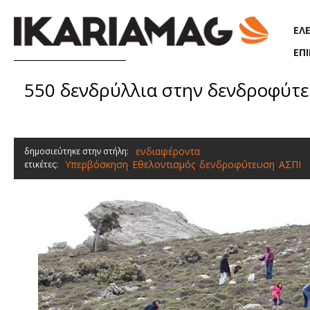
Παράκαμψη προς το κυρίως περιεχόμενο
ΕΛ
ΕΠ
550 δενδρύλλια στην δενδροφύτε
ενδιαφέροντα
δημοσιεύτηκε στην στήλη:
Υπερβόσκηση
Εθελοντισμός
δενδροφύτευση
ΑΣΠΙ
ετικέτες:
,
,
,