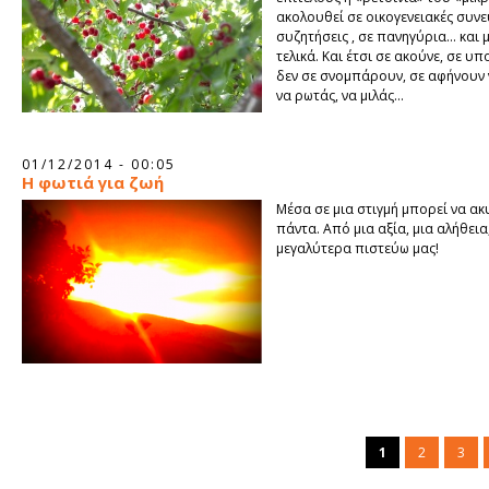
ακολουθεί σε οικογενειακές συνευ
συζητήσεις , σε πανηγύρια… και 
τελικά. Και έτσι σε ακούνε, σε υπ
δεν σε σνομπάρουν, σε αφήνουν 
να ρωτάς, να μιλάς…
01/12/2014 - 00:05
Η φωτιά για ζωή
Μέσα σε μια στιγμή μπορεί να α
πάντα. Από μια αξία, μια αλήθεια
μεγαλύτερα πιστεύω μας!
1
2
3