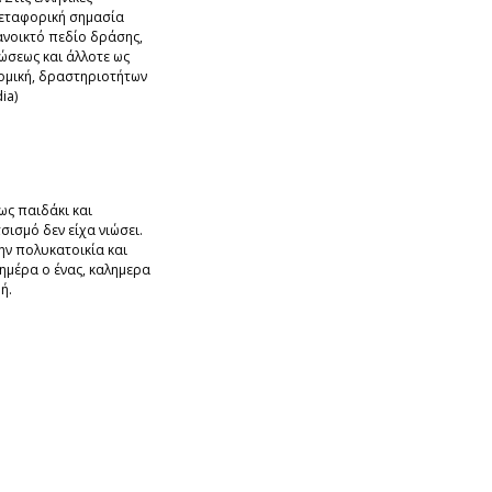
μεταφορική σημασία
ανοικτό πεδίο δράσης,
ώσεως και άλλοτε ως
ομική, δραστηριοτήτων
ia)
ως παιδάκι και
σισμό δεν είχα νιώσει.
ην πολυκατοικία και
ημέρα ο ένας, καλημερα
ή.