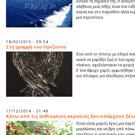
εντέλει τη σημασία της. Η αναζήτ
αλήθειας μιας λέξης είναι ένα ταξ
γνώση και στο παρελθόν αλλά κυρ
μια περιπέτεια.
18/02/2015 - 09:54
Στη γραμμή του Ορίζοντα
Έτσι από το τίποτα, με οδηγό έν
ικανό να χαράξει ζωή σ’ ένα αχ
πλαίσιο, σχεδιάστηκαν τα φτερά
Σ’ ένα άψυχο χαρτί, εμφυσήθηκε 
για πέταγμα, για ελεύθερες πτήσ
17/12/2014 - 21:48
Κάτω από τις ανθισμένες κερασιές δεν υπάρχουν ξέν
Όταν είσαι μικρός έχεις μια λαχτ
μεγαλώσεις και να βγει από πάνω
επιτέλους η «ρετσινιά» του «μικ