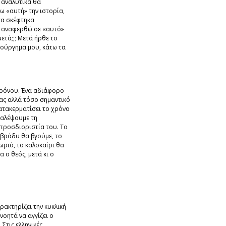
 αναλυτικά θα
 «αυτή» την ιστορία,
ιτα σκέφτηκα
 αναφερθώ σε «αυτό»
μετά;;; Μετά ήρθε το
ιούργημα μου, κάτω τα
χρόνου. Ένα αδιάφορο
ας αλλά τόσο σημαντικό
ατακερματίσει το χρόνο
παλέψουμε τη
προσδιοριστία του. Tο
 βράδυ θα βγούμε, το
ριό, το καλοκαίρι θα
 ο θεός, μετά κι ο
αρακτηρίζει την κυκλική
νοητά να αγγίζει ο
 Στις ελληνικές