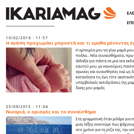
Παράκαμψη προς το κυρίως περιεχόμενο
ΕΛ
ΕΠ
Σελίδες
10/02/2016 - 11:57
Η αγάπη προχωράει μπροστά και τι εμαθα μένοντας έ
Η εμπειρία μου να γίνω μαμά μου
πολλα... Νέα συναισθήματα, πρω
άλλαξα για πάντα σε μια νεα εκδ
εαυτού μου, με καινούριες παντο
αγωνίες και ευαισθησίες ενώ ως δ
κατανόησα τις έως τότε ακατανό
υπερβολικές αντιδράσεις της μαμ
δικης μου μαμάς.
25/09/2015 - 11:04
Νικαριά, ο ορισμός και το συναίσθημα
Στη γραμματική όταν μιλάμε για 
μιας λέξης εννοούμε πως ψάχνου
στο χρόνο για τη ρίζα της, την ισ