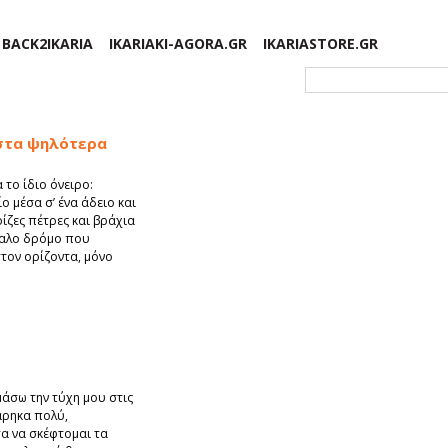
BACK2IKARIA
IKARIAKI-AGORA.GR
IKARIASTORE.GR
Φόρμα αναζήτησης
 στα ψηλότερα
 το ίδιο όνειρο:
ο μέσα σ’ ένα άδειο και
ρίζες πέτρες και βράχια
χαλο δρόμο που
τον ορίζοντα, μόνο
άσω την τύχη μου στις
άρηκα πολύ,
α να σκέφτομαι τα