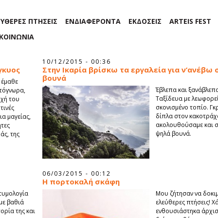
ΕΥΘΕΡΕΣ ΠΤΗΣΕΙΣ
ΕΝΔΙΑΦΕΡΟΝΤΑ
ΕΚΔΟΣΕΙΣ
ARTEIS FEST
ΙΚΟΙΝΩΝΙΑ
10/12/2015 - 00:36
γκυος
Στην Ικαρία βρίσκω τα εργαλεία για ν’ανέβω
βουνά
 έμαθε
Έβλεπα και ξανάβλεπα
τόγνωρα,
Ταξίδευα με λεωφορεί
οχή του
σκονισμένο τοπίο. Γκ
τινές
δίπλα στον κακοτρά
ια μαγείας,
ακολουθούσαμε και σ
ητες
ψηλά βουνά.
άς, της
06/03/2015 - 00:12
H πορτοκαλή σκάφη
ετυμολογία
Μου ζήτησαν να δοκιμ
με βαθιά
ελεύθερες πτήσεις! Χ
τορία της και
ενθουσιάστηκα άρχισ