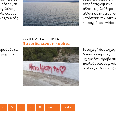
ρέσεις , σε
εκφράσεις λαμβάνει 
μεγαλώνεις
άλλοτε ως ελεύθερο, 
ολογίζουν ,
άλλοτε ως επίπεδο γν
να ξενυχτάς,
κατάσταση π.χ. οικον
ή πραγμάτων. (wikiped
27/03/2014 - 00:34
Πατρίδα είναι η καρδιά
κυρωθούν τα
Ευτυχώς ή δυστυχώς 
, μέχρι τα
δροσερό κορίτσι, ρατ
Είχαμε έναν άραβα στ
πολλούς ρώσους, καλ
ο άλλος, κυλούσε η ζω
4
5
6
7
8
next ›
last »