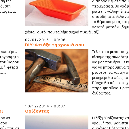
ηση της
διάφορα θέματα που
ίδι στη
περιέγραφα, θα γράψω
ίως είναι
μετά την «άλλη», έπε
οπωσδήποτε θέλω να
το θέμα και μετά, και 
γνωστό φατσάκι (δημ
χέρια!) αυτό, που τα λέμε συχνά πυκνά μαζί.
07/01/2015 - 00:06
DIY: Φτιάξε τη χρονιά σου
α νυστέρι…
Τελευταία μέρα του 
αρτογράφητο
κλάσμα της αιωνιότητ
 του Ίκαρου.
για μας που έχουμε κ
ζωή, φτερά
για να μπορούμε να 
εις…
ρευστότητα και την α
μεσημέρι θα φάμε, το
Πάσχα θα πάμε στο χω
πάρουμε άδεια. Πρώτα
άνθρωπος.
10/12/2014 - 00:07
οι
Ορίζοντας
άρα να
Η λέξη ‘’Ορίζοντας’’ χ
 σου
γραμμή που φαίνεται 
ρού» που σε
ουράνιος θόλος τη Γη.