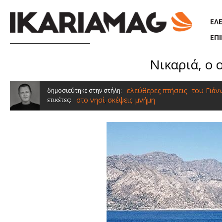
Παράκαμψη προς το κυρίως περιεχόμενο
ΕΛ
ΕΠ
Νικαριά, ο 
ελεύθερες πτήσεις
του Γιάν
δημοσιεύτηκε στην στήλη:
στο νησί
σκέψεις
μνήμη
ετικέτες:
,
,