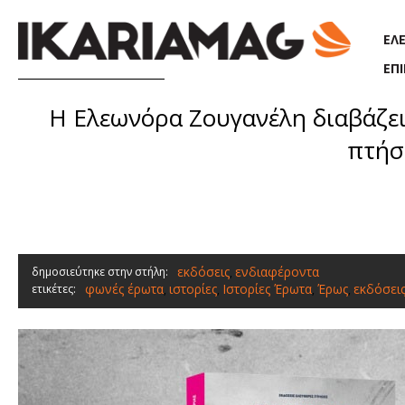
Παράκαμψη προς το κυρίως περιεχόμενο
ΕΛ
ΕΠ
Η Ελεωνόρα Ζουγανέλη διαβάζει
πτήσε
εκδόσεις
ενδιαφέροντα
δημοσιεύτηκε στην στήλη:
,
φωνές έρωτα
ιστορίες
Ιστορίες Έρωτα
Έρως
εκδόσεις
ετικέτες:
,
,
,
,