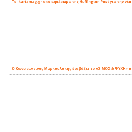
Το ikariamag.gr στο αφιέρωμα της Huffington Post για την ν
Ο Κωνσταντίνος Μαρκουλάκης διαβάζει το «ΣΙΜΟΣ & ΨΥΧΗ» απ'