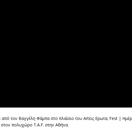
ns από τον Βαγγέλη Φάμπα στο πλαίσιο του Artεις Ερωτα; Fest | Ημέ
 στον πολυχώρο T.A.F. στην Αθήνα.