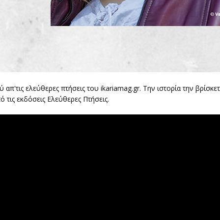
 απ'τις ελεύθερες πτήσεις του ikariamag.gr. Την ιστορία την βρίσκε
τις εκδόσεις Ελεύθερες Πτήσεις.