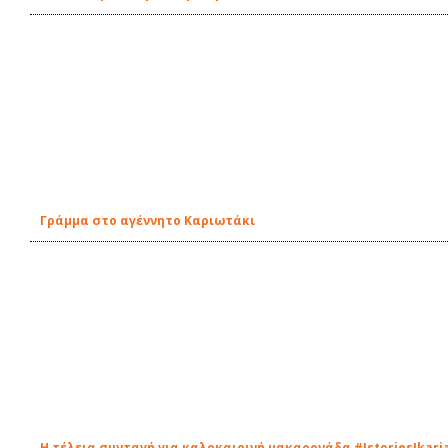
Γράμμα στο αγέννητο Καριωτάκι
Η τέλεια συνταγή για καλοκαιρινή μακαρονάδα #IstoriesIkari