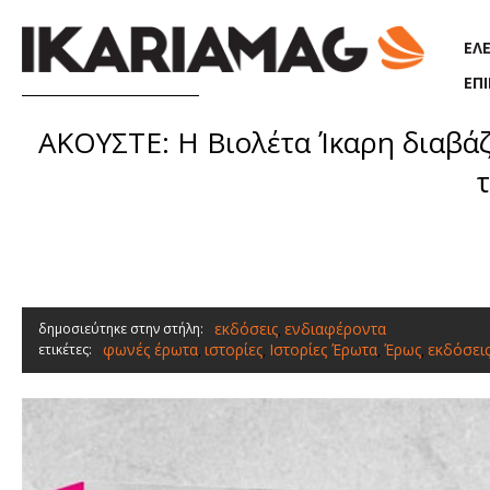
Παράκαμψη προς το κυρίως περιεχόμενο
ΕΛ
ΕΠ
ΑΚΟΥΣΤΕ: Η Βιολέτα Ίκαρη διαβά
τ
εκδόσεις
ενδιαφέροντα
δημοσιεύτηκε στην στήλη:
,
φωνές έρωτα
ιστορίες
Ιστορίες Έρωτα
Έρως
εκδόσεις
ετικέτες:
,
,
,
,