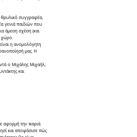
ν θρυλικό συγγραφέα,
έα γενιά παιδιών που
α άμεση σχέση (και
 χώρο.
 είναι η ανομολόγητη
ρανοποίησή μας. Η
παντά ο Μιχάλης Μιχαήλ,
υντάκτης και
με αφορμή την Ικαριά.
ησί και αποφάσισε πώς