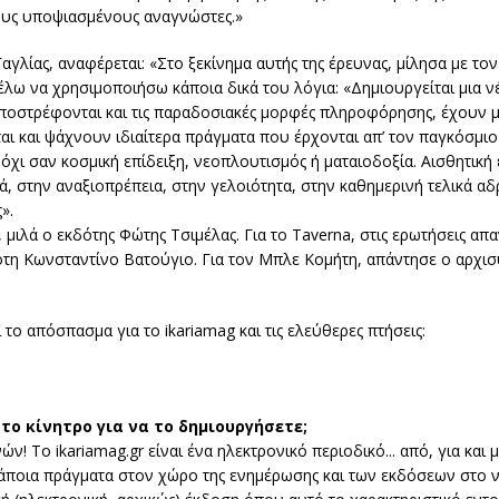
τους υποψιασμένους αναγνώστες.»
γλίας, αναφέρεται: «Στο ξεκίνημα αυτής της έρευνας, μίλησα με το
θέλω να χρησιμοποιήσω κάποια δικά του λόγια: «Δημιουργείται μια ν
ποστρέφονται και τις παραδοσιακές μορφές πληροφόρησης, έχουν μι
αι και ψάχνουν ιδιαίτερα πράγματα που έρχονται απ’ τον παγκόσμιο
, όχι σαν κοσμική επίδειξη, νεοπλουτισμός ή ματαιοδοξία. Αισθητική
, στην αναξιοπρέπεια, στην γελοιότητα, στην καθημερινή τελικά αδ
».
s, μιλά ο εκδότης Φώτης Τσιμέλας. Για το Taverna, στις ερωτήσεις α
δότη Κωνσταντίνο Βατούγιο. Για τον Μπλε Κομήτη, απάντησε ο αρχισ
 το απόσπασμα για το ikariamag και τις ελεύθερες πτήσεις:
 το κίνητρο για να το δημιουργήσετε;
ών! Το ikariamag.gr είναι ένα ηλεκτρονικό περιοδικό... από, για και 
άποια πράγματα στον χώρο της ενημέρωσης και των εκδόσεων στο ν