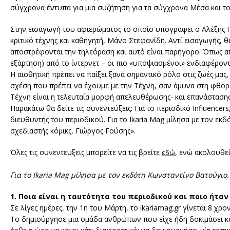
σύγχρονα έντυπα για μια συζήτηση για τα σύγχρονα Μέσα και 
Στην εισαγωγή του αφιερώματος το οποίο υπογράφει ο Αλέξης Γα
κριτικό τέχνης και καθηγητή, Μάνο Στεφανίδη. Αντί εισαγωγής, 
αποστρέφονται την τηλεόραση και αυτό είναι παρήγορο. Όπως α
εξάρτηση) από το ίντερνετ – οι πιο «υποψιασμένοι» ενδιαφέροντ
Η αισθητική πρέπει να παίξει ξανά σημαντικό ρόλο στις ζωές μας
σχέση που πρέπει να έχουμε με την Τέχνη, σαν άμυνα στη φθορά
Τέχνη είναι η τελευταία μορφή απελευθέρωσης- και επανάστασης
Παρακάτω θα δείτε τις συνεντεύξεις: Για το περιοδικό Influencer
διευθυντής του περιοδικού. Για το Ikaria Mag μίλησα με τον εκ
σχεδιαστής κόμικς, Γιώργος Γούσης».
Όλες τις συνεντευξεις μπορείτε να τις βρείτε
, ενώ ακολουθεί
εδώ
Για το Ikaria Mag μίλησα με τον εκδότη Κωνσταντίνο Βατούγιο.
1. Ποια είναι η ταυτότητα του περιοδικού και ποιο ήταν
Σε λίγες ημέρες, την 1η του Μάρτη, το ikariamag.gr γίνεται 8 χρον
Το δημιούργησε μια ομάδα ανθρώπων που είχε ήδη δοκιμάσει κ