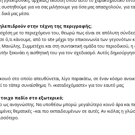
κή (ηλεκτρονική, αρχικώς) έκδοση όπου αυτό το χαρακτηριστικό εντο
συστηθούμε για να σας μιλήσουμε για όσα μας απασχολούν, για τα ε
 δικά μας μέσα.
ληλεπιδρούν στην τέχνη της περιγραφής;
 σχέση με το περιεχόμενο του, θεωρώ πως είναι σε απόλυτη σύνδεση.
ε ό,τι κάνουμε, από το site μέχρι την επικοινωνία των γεγονότων κα
ος Μανώλης. Συμμετέχει και στη συντακτική ομάδα του περιοδικού, η
 αυτήν ξεκινάει η αισθητική του για τον σχεδιασμό. Αυτός δημιούργ
 το κοινό στο οποίο απευθύνεται, λίγο παρακάτω, σε έναν κόσμο ανοι
εί το τάπερ συναίσθημα; Τι «καταδεχόμαστε» για τον εαυτό μας;
στοιχο πεδίο στο εξωτερικό;
όνο ως αναγνώστης. Να υποθέσω μπορώ: μεγαλύτερο κοινό άρα και π
ένες θεματικές –και πιο εκπαιδευμένων σε αυτές. Αν κιόλας η γλώ
ισσότερο.