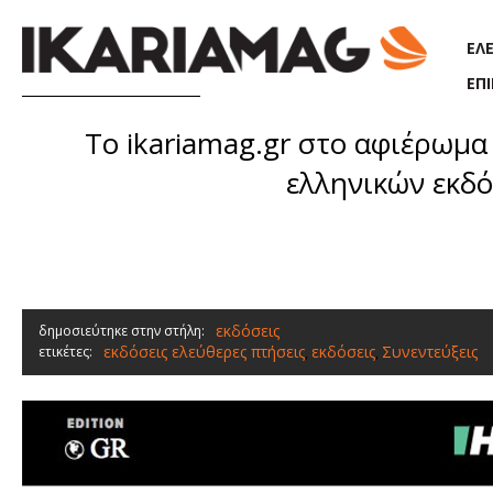
Παράκαμψη προς το κυρίως περιεχόμενο
ΕΛ
ΕΠ
Το ikariamag.gr στο αφιέρωμα 
ελληνικών εκδό
εκδόσεις
δημοσιεύτηκε στην στήλη:
εκδόσεις ελεύθερες πτήσεις
εκδόσεις
Συνεντεύξεις
ετικέτες:
,
,