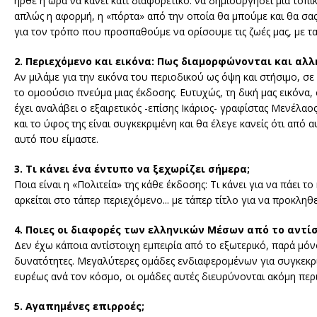
ήρθε η ώρα να κάνει κάτι διαφορετικό: να δημιουργήσει μία τοπι
απλώς η αφορμή, η «πόρτα» από την οποία θα μπούμε και θα σας 
για τον τρόπο που προσπαθούμε να ορίσουμε τις ζωές μας, με τα
2. Περιεχόμενο και εικόνα: Πως διαμορφώνονται και αλ
Αν μιλάμε για την εικόνα του περιοδικού ως όψη και στήσιμο, σε
το ομοούσιο πνεύμα μιας έκδοσης. Ευτυχώς, τη δική μας εικόνα, σ
έχει αναλάβει ο εξαιρετικός -επίσης Ικάριος- γραφίστας Μενέλα
και το ύφος της είναι συγκεκριμένη και θα έλεγε κανείς ότι από
αυτό που είμαστε.
3. Τι κάνει ένα έντυπο να ξεχωρίζει σήμερα;
Ποια είναι η «Πολιτεία» της κάθε έκδοσης: Τι κάνει για να πάει
αρκείται στο τάπερ περιεχόμενο... με τάπερ τίτλο για να προκληθ
4. Ποιες οι διαφορές των ελληνικών Μέσων από το αντί
Δεν έχω κάποια αντίστοιχη εμπειρία από το εξωτερικό, παρά μ
δυνατότητες. Μεγαλύτερες ομάδες ενδιαφερομένων για συγκεκριμ
ευρέως ανά τον κόσμο, οι ομάδες αυτές διευρύνονται ακόμη περ
5. Αγαπημένες επιρροές;