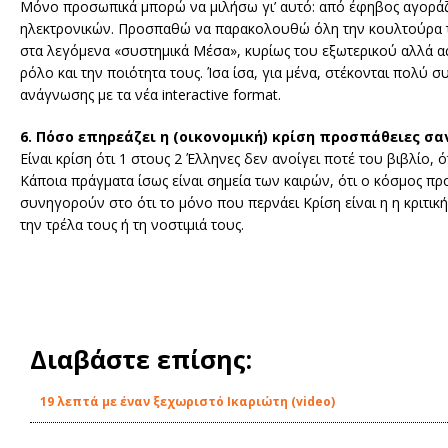
Μόνο προσωπικά μπορώ να μιλήσω γι’ αυτό: από έφηβος αγοράζω
ηλεκτρονικών. Προσπαθώ να παρακολουθώ όλη την κουλτούρα της
στα λεγόμενα «συστημικά Μέσα», κυρίως του εξωτερικού αλλά ας
ρόλο και την ποιότητα τους. Ίσα ίσα, για μένα, στέκονται πολύ σ
ανάγνωσης με τα νέα interactive format.
6. Πόσο επηρεάζει η (οικονομική) κρίση προσπάθειες σαν
Είναι κρίση ότι 1 στους 2 Έλληνες δεν ανοίγει ποτέ του βιβλίο, 
Κάποια πράγματα ίσως είναι σημεία των καιρών, ότι ο κόσμος πρ
συνηγορούν στο ότι το μόνο που περνάει Κρίση είναι η η κριτική
την τρέλα τους ή τη νοστιμιά τους.
Διαβάστε επίσης:
19 λεπτά με έναν ξεχωριστό Ικαριώτη (video)