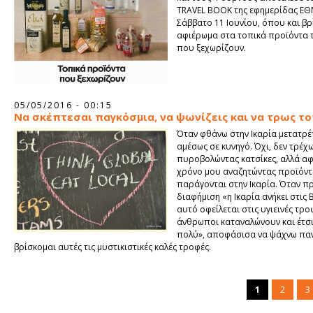
TRAVEL BOOK της εφημερίδας ΕΘ
Σάββατο 11 Ιουνίου, όπου και βρ
αφιέρωμα στα τοπικά προϊόντα 
που ξεχωρίζουν.
05/05/2016 - 00:15
Να σκέπτεσαι παγκόσμια, να ψωνίζεις και να τρως τ
Όταν φθάνω στην Ικαρία μετατρ
αμέσως σε κυνηγό. Όχι, δεν τρέχ
πυροβολώντας κατσίκες, αλλά α
χρόνο μου αναζητώντας προϊόν
παράγονται στην Ικαρία. Όταν π
διαφήμιση «η Ικαρία ανήκει στις 
αυτό οφείλεται στις υγιεινές τρο
άνθρωποι καταναλώνουν και έτσι
πολύ», αποφάσισα να ψάχνω πα
βρίσκομαι αυτές τις μυστικιστικές καλές τροφές.
1
2
3