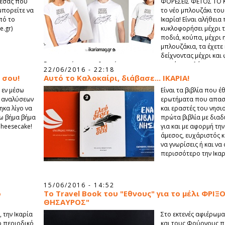
ό εσάς που
ΦΟΡΕΣΕΙΣ ΦΕΤΟΣ ΤΟ Κ
μπορείτε να
το νέο μπλουζάκι του
πό το
Ικαρία! Είναι αλήθεια
e.gr)
κυκλοφορήσει μέχρι τ
ποδιά, κούπα, μέχρι 
μπλουζάκια, τα έχετε
δείχνοντας μέχρι και
ξεχωριστή μας αισθητική και σας ευχαριστούμε πολύ για αυτ
22/06/2016 - 22:18
 σου!
Αυτό το Καλοκαίρι, διάβασε... ΙΚΑΡΙΑ!
 εν μέσω
Είναι τα βιβλία που έ
, αναλύσεων
ερωτήματα που απασ
ηκα λίγο να
και εραστές του νησιο
ω βήμα βήμα
πρώτα βιβλία με διαδι
Cheesecake!
για και με αφορμή την 
άμεσος, ευχάριστός 
να γνωρίσεις ή και ν
περισσότερο την Ικαρ
15/06/2016 - 14:52
ο
Το Travel Book του "Εθνους" για το μέλι ΦΡΙΞ
ΘΗΣΑΥΡΟΣ"
 την Ικαρία
Στο εκτενές αφιέρωμα 
ο περιοδικό
και τους Φούρνους π