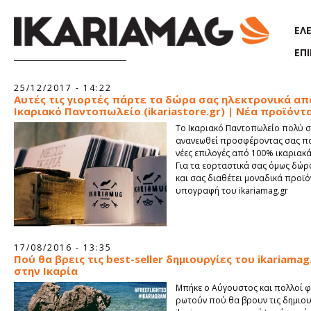
Παράκαμψη προς το κυρίως περιεχόμενο
ΕΛ
ΕΠ
Σελίδες
25/12/2017 - 14:22
Αυτές τις γιορτές πάρτε τα δώρα σας ηλεκτρονικά απ
Ικαριακό Παντοπωλείο (ikariastore.gr) | Νέα προϊόντ
To Ικαριακό Παντοπωλείο πολύ 
ανανεωθεί προσφέροντας σας πα
νέες επιλογές από 100% ικαριακ
Για τα εορταστικά σας όμως δώρ
και σας διαθέτει μοναδικά προϊό
υπογραφή του ikariamag.gr
17/08/2016 - 13:35
Πού θα βρεις τις best-seller δημιουργίες του ikariamag
στην Ικαρία
Μπήκε ο Αύγουστος και πολλοί φ
ρωτούν πού θα βρουν τις δημιου