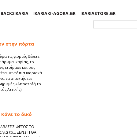
BACK2IKARIA
IKARIAKI-AGORA.GR
IKARIASTORE.GR
Φόρμα αναζήτησης
ον στην πόρτα
ώρα τις γιορτές θέλετε
ε άρωμα Ικαρίας, το
ν, ετοίμασε και σας
κέτα με ντόπια ικαριακά
 να τα αποκτήσετε
ληρωμής «Αποστολή το
τός Αττικής).
 Κάνε το δικό
ΔΙΑΒΑΣΕΙΣ ΦΕΤΟΣ ΤΟ
 για το... ΞΕΡΩ ΤΙ ΘΑ