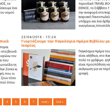
ΝΟΣ, το
περιοδικό TRAVEL BO
ίσκουμε ένα
ΕΘΝΟΣ, το Σάββατο 11
του νομού
την αναφορά στα Ικαρ
Ικαριακό Παντοπωλείον
υπάρχει και ένα άρθρο
οικογένειας Αποστόλη
23/04/2016 - 15:24
οπικά
Γιορτάζουμε την Παγκόσμια Ημέρα Βιβλίου με
Ικαρίας
έπομαι
Παγκόσμια Ημέρα του
ω στα βουνά
είναι αλήθεια, στο ik
φιερώνω τον
πολύ το γράψιμο. Δηλ
τα που
είναι προϋπόθεση να
ρωτοείδα τη
ανάγνωση για να περά
Blue Zones κι
γραφή.
φές που οι
 ζουν τόσο
ντού όπου
4
5
6
7
next ›
last »