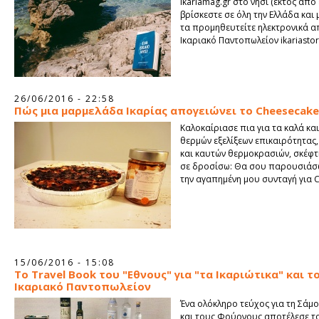
ikariamag.gr στο νησί (εκτός απ
βρίσκεστε σε όλη την Ελλάδα και 
τα προμηθευτείτε ηλεκτρονικά α
Ικαριακό Παντοπωλείον ikariastor
26/06/2016 - 22:58
Πώς μια μαρμελάδα Ικαρίας απογειώνει το Cheesecake
Καλοκαίριασε πια για τα καλά και
θερμών εξελίξεων επικαιρότητας
και καυτών θερμοκρασιών, σκέφτ
σε δροσίσω: Θα σου παρουσιάσ
την αγαπημένη μου συνταγή για 
15/06/2016 - 15:08
Το Travel Book του "Εθνους" για "τα Ικαριώτικα" και τ
Ικαριακό Παντοπωλείον
Ένα ολόκληρο τεύχος για τη Σάμο,
και τους Φούρνους αποτέλεσε τ