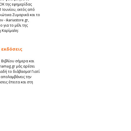
OK της εφημερίδας
 Ιουνίου, εκτός από
ιώτικα Ζυμαρικά και το
 - ikariastore.gr,
 για το μέλι της
 Καρίμαλη:
 εκδόσεις
 Βιβλίου σήμερα και
ariamag.gr μάς αρέσει
αδή το διάβασμα! Γιατί
 απολαμβάνεις την
σεις έπειτα και στη