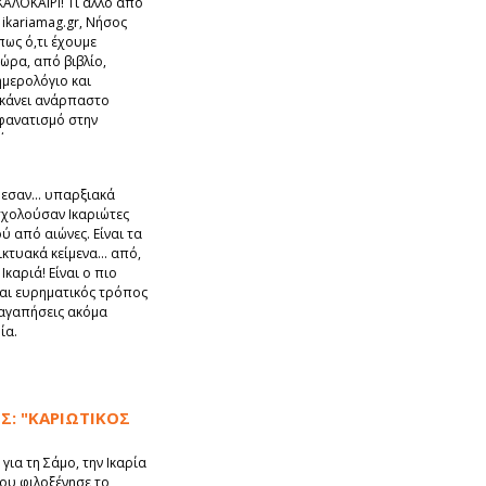
ΑΛΟΚΑΙΡΙ! Τι άλλο από
 ikariamag.gr, Νήσος
 πως ό,τι έχουμε
ώρα, από βιβλίο,
ημερολόγιο και
 κάνει ανάρπαστο
 φανατισμό στην
ό!
θεσαν... υπαρξιακά
χολούσαν Ικαριώτες
ύ από αιώνες. Είναι τα
κτυακά κείμενα... από,
Ικαριά! Είναι ο πιο
και ευρηματικός τρόπος
α αγαπήσεις ακόμα
ία.
ΟΣ: "ΚΑΡΙΩΤΙΚΟΣ
για τη Σάμο, την Ικαρία
ου φιλοξένησε το