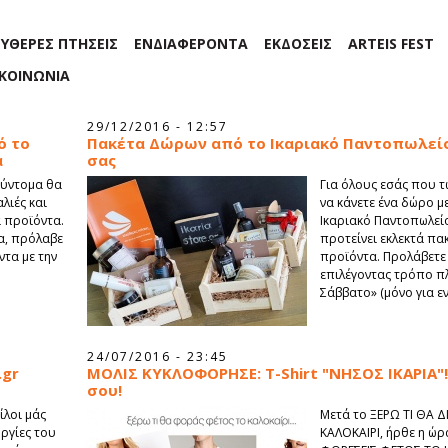
ΕΥΘΕΡΕΣ ΠΤΗΣΕΙΣ
ΕΝΔΙΑΦΕΡΟΝΤΑ
ΕΚΔΟΣΕΙΣ
ARTEIS FEST
ΙΚΟΙΝΩΝΙΑ
29/12/2016 - 12:57
ό το
Πακέτα Δώρων από το Ικαριακό Παντοπωλεί
α
σας
σύντομα θα
Για όλους εσάς που τ
λιές και
να κάνετε ένα δώρο μ
ά προϊόντα.
Ικαριακό Παντοπωλείο
α, πρόλαβε
προτείνει εκλεκτά πα
ντα με την
προϊόντα. Προλάβετε
επιλέγοντας τρόπο π
Σάββατο» (μόνο για εν
24/07/2016 - 23:45
.gr
ΜΟΛΙΣ ΚΥΚΛΟΦΟΡΗΣΕ: Τ-Shirt "ΝΗΣΟΣ ΙΚΑΡΙΑ"!
σου!
ίλοι μάς
Μετά το ΞΕΡΩ ΤΙ ΘΑ 
ργίες του
ΚΑΛΟΚΑΙΡΙ, ήρθε η ώρα