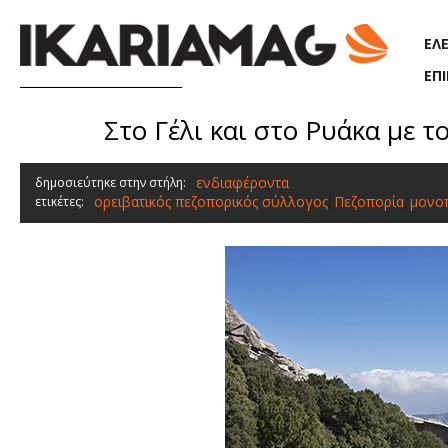
Παράκαμψη προς το κυρίως περιεχόμενο
ΕΛ
ΕΠ
Στο Γέλι και στο Ρυάκα με 
ενδιαφέροντα
δημοσιεύτηκε στην στήλη:
ορειβατικός πεζοπορικός σύλλογος
Πεζοπορία
μονο
ετικέτες:
,
,