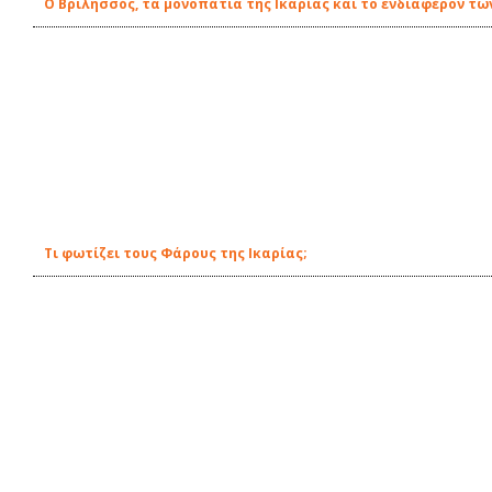
Ο Βριλησσός, τα μονοπάτια της Ικαρίας και το ενδιαφέρον τω
Tι φωτίζει τους Φάρους της Ικαρίας;