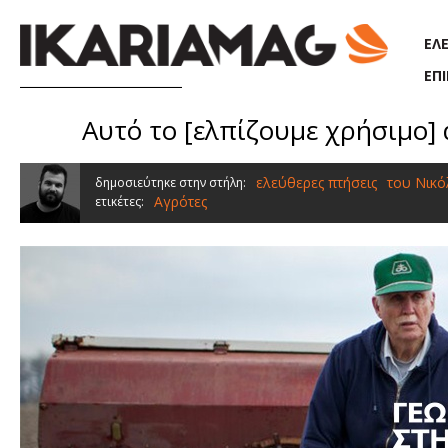
Παράκαμψη προς το κυρίως περιεχόμενο
ΕΛ
ΕΠ
Αυτό το [ελπίζουμε χρήσιμο] ά
ελεύθερες πτήσεις
του Νικ
δημοσιεύτηκε στην στήλη:
Αγρότες
ετικέτες: