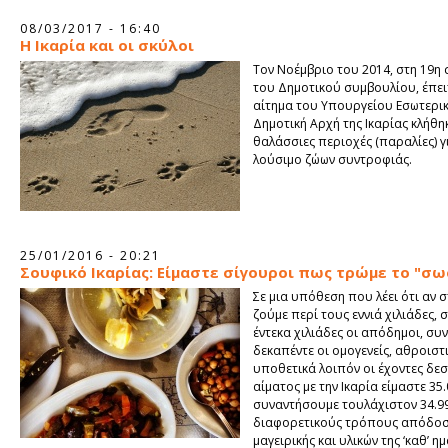
08/03/2017 - 16:40
Η Ικαρία και οι σκύλοι
Τον Νοέμβριο του 2014, στη 19η
του Δημοτικού συμβουλίου, έπε
αίτημα του Υπουργείου Εσωτερικ
Δημοτική Αρχή της Ικαρίας κλήθηκ
θαλάσσιες περιοχές (παραλίες) γ
λούσιμο ζώων συντροφιάς.
25/01/2016 - 20:21
Σουφικό Ικαρίας: Είμαστε σίγουροι πως τρώμε το "σω
Σε μια υπόθεση που λέει ότι αν σ
ζούμε περί τους εννιά χιλιάδες, 
έντεκα χιλιάδες οι απόδημοι, συν
δεκαπέντε οι ομογενείς, αθροιστι
υποθετικά λοιπόν οι έχοντες δε
αίματος με την Ικαρία είμαστε 35.
συναντήσουμε τουλάχιστον 34.9
διαφορετικούς τρόπους απόδοσ
μαγειρικής και υλικών της ‘καθ’ η