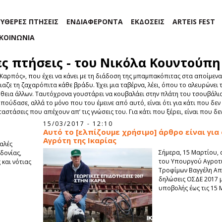
ΕΥΘΕΡΕΣ ΠΤΗΣΕΙΣ
ΕΝΔΙΑΦΕΡΟΝΤΑ
ΕΚΔΟΣΕΙΣ
ARTEIS FEST
ΙΚΟΙΝΩΝΙΑ
ες πτήσεις - του Νικόλα Κουντούπη
Καρπός», που έχει να κάνει με τη διάδοση της μπαμπακόπιτας στα αποίμεν
ύλιαζε τη ζαχαρόπιτα κάθε βράδυ. Έχει μια ταβέρνα, λέει, όπου το αλευρώνει
θεια άλλων. Ταυτόχρονα γουστάρει να κουβαλάει στην πλάτη του τσουβάλια, 
ούδασε, αλλά το μόνο που του έμεινε από αυτό, είναι ότι για κάτι που δεν ξ
ταστάσεις που απέχουν απ’ τις γνώσεις του. Για κάτι που ξέρει, είναι που δε
15/03/2017 - 12:10
Αυτό το [ελπίζουμε χρήσιμο] άρθρο είναι για 
Αγρότη της Ικαρίας
αλές
Σήμερα, 15 Μαρτίου,
δονίας,
του Υπουργού Αγροτι
 και νότιας
Τροφίμων Βαγγέλη Απ
δηλώσεις ΟΣΔΕ 2017 μ
υποβολής έως τις 15 