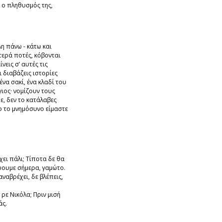
ς ο πληθυσμός της,
λη πάνω - κάτω και
στερά ποτές, κόβονται
εις σ’ αυτές τις
ι διαβάζεις ιστορίες
να σακί, ένα κλαδί του
γιος· νομίζουν τους
ε, δεν το κατάλαβες
ιο το μνημόσυνο είμαστε
έχει πάλι; Τίποτα δε θα
ουμε σήμερα, γαμώτο.
αναβρέχει, δε βλέπεις,
 ρε Νικόλα; Πριν μισή
άς.