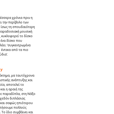
τέσσερα χρόνια πριν η
ι την περίβολο των
ι ίσως τη σπουδαιότερη
παραδοσιακή μουσική
, κυκλοφορεί το δίσκο
, ένα δίσκο που
 λέει: ‘συγκεντρωμένα
ο έντεκα από τα πιο
δια’.
dy
νέκτημα, μα ταυτόχρονα
στικής ανάπτυξης και
ρία, αποτελεί το
και η αραιή της
με παραδίπλα, στη Νάξο
 σχεδόν διπλάσιας
 και σαφώς ηπιότερου
ντήσουμε πολλούς
 Το ίδιο συμβάινει και