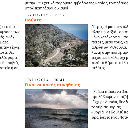
με την Κω: Σχετικά παρόμοιο εμβαδόν της Ικαρίας, τριπλάσιο
υποδεκαπλάσιοι οικισμοί.
12/01/2015 - 01:12
Πούντα
ει εκ του
Πέτρες. Η μια στην άλ
 έκφραση των
πλαγίως. Δεξιά - αρι
ς, αν όχι
μόνο κατάκορφα, μπαίν
ήματα
πέτρες, μέσα τους, κα
ε την τέχνη.
αθρώπων. Μιλιούνια, έ
υτά, θες
Ράντη στην πλάτη, άρ
τελέσφορα,
ξεχάσαμε σκύλε, όχι ρ
α ή προβιές
καλά το θέμα: στο ίδ
λατεία ή σε
πελάτες.
19/11/2014 - 00:41
Είναι οι κακές συνήθειες
- Κι άμα πιάσει να βρ
προλάβουμε να μαζέψ
- Όχι ρε Αυράκι, δεν ξ
το γύρισε Βοριάς.
- Βοριά; Με δουλεύεις
ώρα έλεγες είναι Νοτι