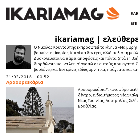
Παράκαμψη προς το κυρίως περιεχόμενο
ΕΛ
ΕΠ
ikariamag | ελεύθερ
Ο Νικόλας Κουντούπης εκπροσωπεί το κίνημα «Να μωρή! 
βουνών της Ικαρίας. Κατσίκια δεν έχει, αλλά παλιά τη μο
Δυσκολεύεται να πάρει αποφάσεις και πάντα ζητά τη βοή
διορθώνουν και να λέει σ’ αγαπώ σε αυτούς που αγαπά. Σπ
βουλώνει) και δεν κρίνει, ιδίως αρνητικά, πράγματα και κα
Σελίδες
21/03/2018 - 00:52
ΑραουραIκάρια
Αραουρακάρια*: κωνοφόρο αειθ
δέντρο, ενδιαιτήματος Νέας Καλη
Νέας Γουινέας, Αυστραλίας, Χιλής
Βραζιλίας.