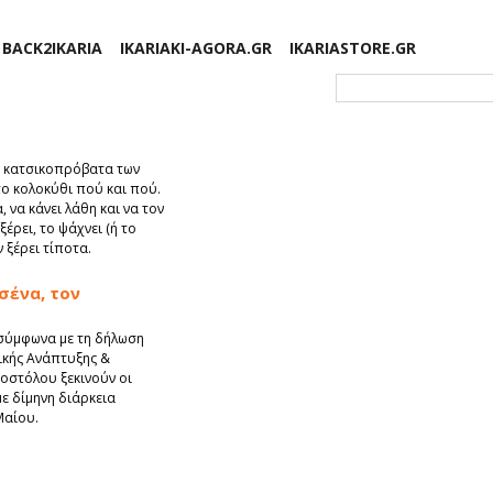
BACK2IKARIA
IKARIAKI-AGORA.GR
IKARIASTORE.GR
Φόρμα αναζήτησης
α κατσικοπρόβατα των
 το κολοκύθι πού και πού.
να κάνει λάθη και να τον
έρει, το ψάχνει (ή το
ν ξέρει τίποτα.
σένα, τον
 σύμφωνα με τη δήλωση
κής Ανάπτυξης &
οστόλου ξεκινούν οι
ε δίμηνη διάρκεια
Μαίου.