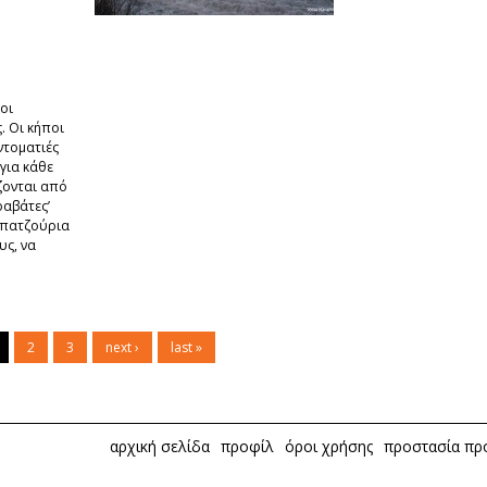
οι
. Οι κήποι
ντοματιές
για κάθε
ζονται από
ραβάτες’
α πατζούρια
υς, να
2
3
next ›
last »
αρχική σελίδα
προφίλ
όροι χρήσης
προστασία π