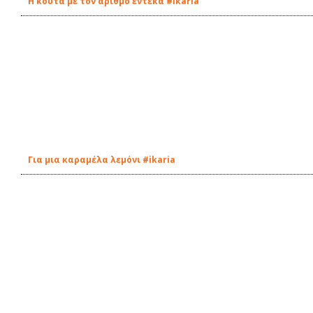
Η κούτα με τον αριθμό έντεκα #ikaria
Για μια καραμέλα λεμόνι #ikaria