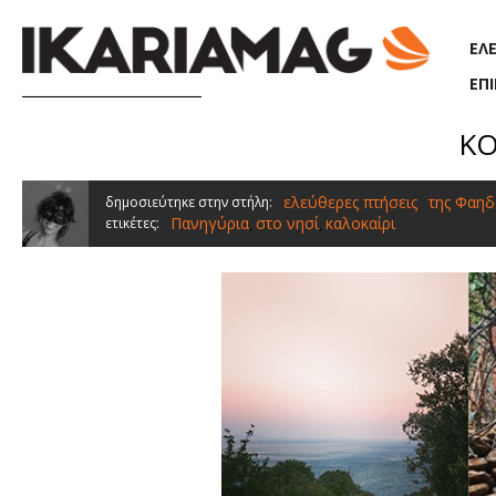
Παράκαμψη προς το κυρίως περιεχόμενο
ΕΛ
ΕΠ
ΚΟ
ελεύθερες πτήσεις
της Φαηδ
δημοσιεύτηκε στην στήλη:
Πανηγύρια
στο νησί
καλοκαίρι
ετικέτες:
,
,