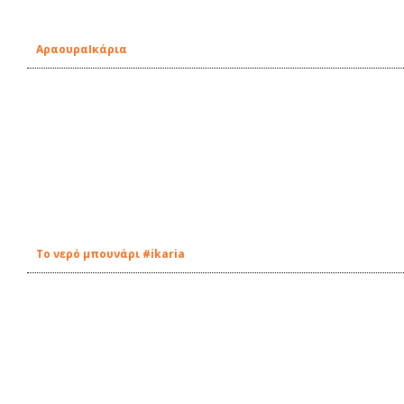
ΑραουραIκάρια
Tο νερό μπουνάρι #ikaria