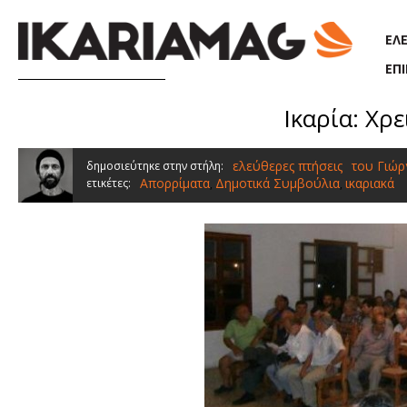
Παράκαμψη προς το κυρίως περιεχόμενο
ΕΛ
ΕΠ
Ικαρία: Χρ
ελεύθερες πτήσεις
του Γιώρ
δημοσιεύτηκε στην στήλη:
Απορρίματα
Δημοτικά Συμβούλια
ικαριακά
ετικέτες:
,
,