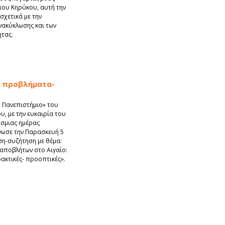
ιου Κηρύκου, αυτή την
σχετικά με την
νακύκλωσης και των
τας.
: προβλήματα-
 Πανεπιστήμιο» του
υ, με την ευκαιρία του
σμιας ημέρας
νωσε την Παρασκευή 5
ση-συζήτηση με θέμα:
αποβλήτων στο Αιγαίο:
ακτικές- προοπτικές».