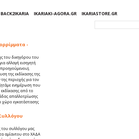
BACK2IKARIA
IKARIAKI-AGORA.GR
IKARIASTORE.GR
Φόρμα αναζήτησης
ορρίμματα -
ης του δικηγόρου του
για αλλαγή εισηγητή
 προηγούμενου),
ευση της εκδίκασης της
της περιοχής για τον
 ζητάμε ενημέρωση που
ς εκδίκασης από το
ονάδας απαλλοτρίωσης
ο χώρο εγκατάστασης
 Συλλόγου
ος του συλλόγου μας
τα αμίαντου στο ΧΑΔΑ