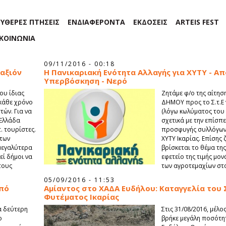
ΕΥΘΕΡΕΣ ΠΤΗΣΕΙΣ
ΕΝΔΙΑΦΕΡΟΝΤΑ
ΕΚΔΟΣΕΙΣ
ARTEIS FEST
ΙΚΟΙΝΩΝΙΑ
09/11/2016 - 00:18
ραξιόν
Η Πανικαριακή Ενότητα Αλλαγής για ΧΥΤΥ - Απ
Υπερβόσκηση - Νερό
ου ίδιας
Ζητάμε φ/ο της αίτησ
 κάθε χρόνο
ΔΗΜΟΥ προς το Σ.τ.Ε 
τών. Για να
(λόγω κωλύματος του
 Ελλάδα
σχετικά με την επίσπ
. τουρίστες.
προσφυγής συλλόγων 
 των
ΧΥΤΥ Ικαρίας. Επίσης
μεγαλύτερα
βρίσκεται το θέμα τη
εί δήμοι να
εφετείο της τιμής μ
τους
των αγροτεμαχίων στ
του ΧΥΤΥ.
05/09/2016 - 11:53
από
Αμίαντος στο ΧΑΔΑ Ευδήλου: Καταγγελία του
Φυτέματος Ικαρίας
α δεύτερη
Στις 31/08/2016, μέλ
ο
βρήκε μεγάλη ποσότη