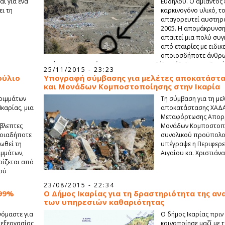
ι για ένα
Ευδήλου. Ο αμίαντος ε
ι τη
καρκινογόνο υλικό, τ
.
απαγορευτεί αυστηρά
2005. Η απομάκρυνση
απαιτεί μια πολύ συγ
από εταιρίες με ειδι
οποιοσδήποτε άνθρω
απόρριψη του αμίαντου στο ΧΑΔΑ Ευδήλου έβαλε σε σοβαρό 
25/11/2015 - 23:23
και κατ’ επέκταση την υγεία όλων μας. Ο ΧΑΔΑ Ευδήλου δεν έχ
ούλιο
Υπογραφή σύμβασης για μελέτες αποκατάστα
επαρκή περίφραξη με αποτέλεσμα την ανεξέλεγκτη απόθεση υ
και Μονάδων Κομποστοποίησης στην Ικαρία
τη δημόσια υγεία.
ριμμάτων
Τη σύμβαση για τη μελ
Ικαρίας, μια
αποκατάστασης ΧΑΔΑ
Μεταφόρτωσης Απορρ
βλεπτες
Μονάδων Κομποστοπο
ποιαδήποτε
συνολικού προϋπολογ
ωθεί τη
υπέγραψε η Περιφερε
ιμμάτων,
Αιγαίου κα. Χριστιάν
ρίζεται από
κού
23/08/2015 - 22:34
 99%
O Δήμος Ικαρίας για τη δραστηριότητα της α
των υπηρεσιών καθαριότητας
νόμαστε για
O δήμος Ικαρίας πριν 
πεξεργασίας
κοινοποίησε μαζί με