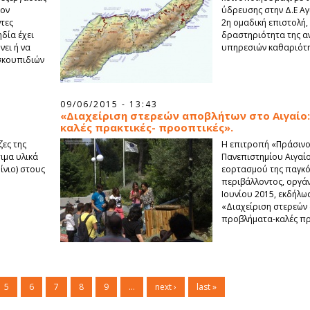
έον
ύδρευσης στην Δ.Ε Αγ
ντες
2η ομαδική επιστολή, 
δία έχει
δραστηριότητα της α
ει ή να
υπηρεσιών καθαριότη
σκουπιδιών
09/06/2015 - 13:43
«Διαχείριση στερεών αποβλήτων στο Αιγαίο
καλές πρακτικές- προοπτικές».
ζες της
Η επιτροπή «Πράσινο
ιμα υλικά
Πανεπιστημίου Αιγαίο
ίνιο) στους
εορτασμού της παγκό
περιβάλλοντος, οργά
Ιουνίου 2015, εκδήλω
«Διαχείριση στερεών 
προβλήματα-καλές πρ
5
6
7
8
9
…
next ›
last »