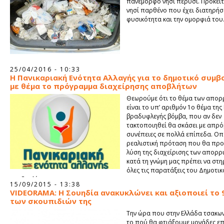
πανέμορφο νησί πέρυσι. Πρόκειτα
νησί παρθένο που έχει διατηρήσε
φυσικότητα και την ομορφιά του
25/04/2016 - 10:33
Η Πανικαριακή Ενότητα Αλλαγής για το δημοτικό συμβ
με θέμα το πρόγραμμα διαχείρησης αποβλήτων
Θεωρούμε ότι το θέμα των απορ
είναι το υπ’ αριθμόν 1ο θέμα της 
βραδυφλεγής βόμβα, που αν δεν
τακτοποιηθεί θα σκάσει με απρό
συνέπειες σε πολλά επίπεδα. Ο
ρεαλιστική πρόταση που θα προ
λύση της διαχείρισης των απορρ
κατά τη γνώμη μας πρέπει να στη
όλες τις παρατάξεις του Δημοτι
Συμβουλίου.
15/09/2015 - 13:38
VIDEORAMA: Η Σουηδία ανακυκλώνει και αξιοποιεί το
των σκουπιδιών της
Την ώρα που στην Ελλάδα τσακω
το πού θα φτιάξουμε μονάδες ε