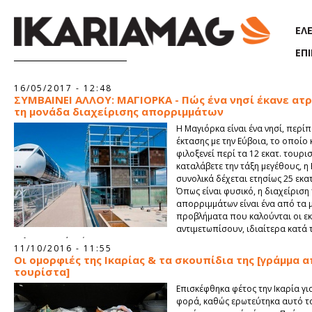
Παράκαμψη προς το κυρίως περιεχόμενο
ΕΛ
ΕΠ
Σελίδες
16/05/2017 - 12:48
ΣΥΜΒΑΙΝΕΙ ΑΛΛΟΥ: ΜΑΓΙΟΡΚΑ - Πώς ένα νησί έκανε ατ
τη μονάδα διαχείρισης απορριμμάτων
Η Μαγιόρκα είναι ένα νησί, περίπ
έκτασης με την Εύβοια, το οποίο
φιλοξενεί περί τα 12 εκατ. τουρισ
καταλάβετε την τάξη μεγέθους, η
συνολικά δέχεται ετησίως 25 εκατ
Όπως είναι φυσικό, η διαχείριση
απορριμμάτων είναι ένα από τα 
προβλήματα που καλούνται οι εκ
αντιμετωπίσουν, ιδιαίτερα κατά 
καλοκαιρινούς μήνες.
11/10/2016 - 11:55
Οι ομορφιές της Ικαρίας & τα σκουπίδια της [γράμμα 
τουρίστα]
Επισκέφθηκα φέτος την Ικαρία γι
φορά, καθώς ερωτεύτηκα αυτό τ