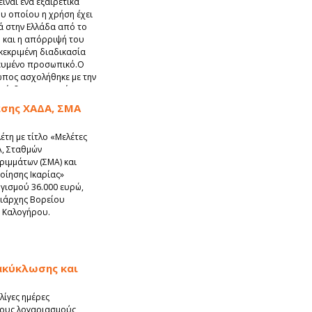
ίναι ένα εξαιρετικά
ου οποίου η χρήση έχει
 στην Ελλάδα από το
 και η απόρριψή του
κεκριμένη διαδικασία
κευμένο προσωπικό.Ο
πος ασχολήθηκε με την
κίνδυνο την υγεία του
ει ούτε φύλαξη, ούτε
σης ΧΑΔΑ, ΣΜΑ
λικών, επικίνδυνων για
έτη με τίτλο «Μελέτες
, Σταθμών
ιμμάτων (ΣΜΑ) και
ίησης Ικαρίας»
ισμού 36.000 ευρώ,
ιάρχης Βορείου
α Καλογήρου.
νακύκλωσης και
λίγες ημέρες
 τους λογαριασμούς