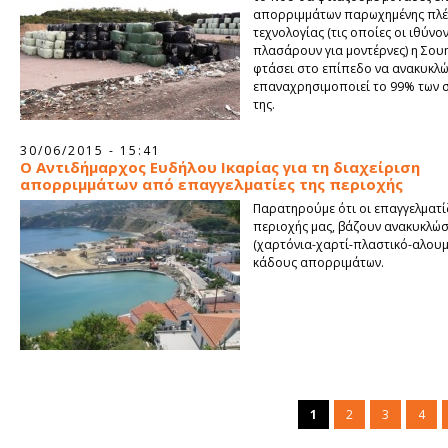
απορριμμάτων παρωχημένης πλ
τεχνολογίας (τις οποίες οι ιθύνο
πλασάρουν για μοντέρνες) η Σουη
φτάσει στο επίπεδο να ανακυκλών
επαναχρησιμοποιεί το 99% των 
της.
30/06/2015 - 15:41
Ο Αντιδήμαρχος Ευδήλου Ικαρίας για τη διαχείριση
απορριμμάτων από επαγγελματίες της περιοχής
Παρατηρούμε ότι οι επαγγελματί
περιοχής μας, βάζουν ανακυκλώσ
(χαρτόνια-χαρτί-πλαστικό-αλουμ
κάδους απορριμάτων.
1
2
3
4