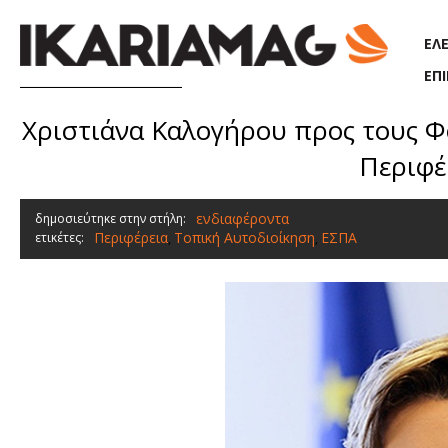
Παράκαμψη προς το κυρίως περιεχόμενο
ΕΛ
ΕΠ
Χριστιάνα Καλογήρου προς τους Φο
Περιφέ
ενδιαφέροντα
δημοσιεύτηκε στην στήλη:
Περιφέρεια
Τοπική Αυτοδιοίκηση
ΕΣΠΑ
ετικέτες:
,
,