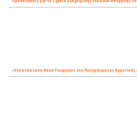
Προσκλήσεις για το Σχεδίο Διαχείρισης Λεκανών Απορροής Π
«Εγκατάσταση Νέων Γεωργών» του Προγράμματος Αγροτικής