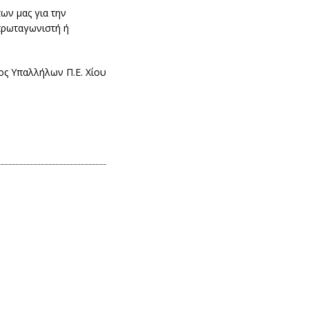
πων μας για την
πρωταγωνιστή ή
ος Υπαλλήλων Π.Ε. Χίου