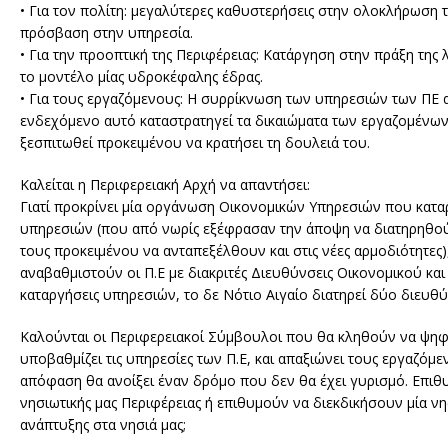
• Για τον πολίτη: μεγαλύτερες καθυστερήσεις στην ολοκλήρωση 
πρόσβαση στην υπηρεσία.
• Για την προοπτική της Περιφέρειας: Κατάργηση στην πράξη της 
το μοντέλο μίας υδροκέφαλης έδρας.
• Για τους εργαζόμενους: Η συρρίκνωση των υπηρεσιών των ΠΕ αν
ενδεχόμενο αυτό καταστρατηγεί τα δικαιώματα των εργαζομένων
ξεσπιτωθεί προκειμένου να κρατήσει τη δουλειά του.
Καλείται η Περιφερειακή Αρχή να απαντήσει:
Γιατί προκρίνει μία οργάνωση Οικονομικών Υπηρεσιών που καταργ
υπηρεσιών (που από νωρίς εξέφρασαν την άποψη να διατηρηθού
τους προκειμένου να ανταπεξέλθουν και στις νέες αρμοδιότητες
αναβαθμιστούν οι Π.Ε με διακριτές Διευθύνσεις Οικονομικού και Δ
καταργήσεις υπηρεσιών, το δε Νότιο Αιγαίο διατηρεί δύο διευθ
Καλούνται οι Περιφερειακοί Σύμβουλοι που θα κληθούν να ψηφί
υποβαθμίζει τις υπηρεσίες των Π.Ε, και απαξιώνει τους εργαζόμενο
απόφαση θα ανοίξει έναν δρόμο που δεν θα έχει γυρισμό. Επι
νησιωτικής μας Περιφέρειας ή επιθυμούν να διεκδικήσουν μία
ανάπτυξης στα νησιά μας;