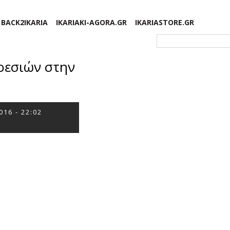
BACK2IKARIA
IKARIAKI-AGORA.GR
IKARIASTORE.GR
Φόρμα αναζήτησης
ρεσιών στην
016 - 22:02