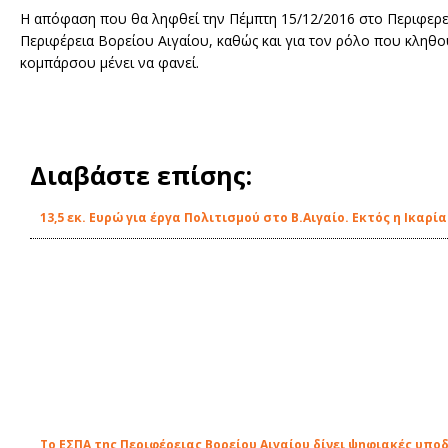
Η απόφαση που θα ληφθεί την Πέμπτη 15/12/2016 στο Περιφερει
Περιφέρεια Βορείου Αιγαίου, καθώς και για τον ρόλο που κληθου
κομπάρσου μένει να φανεί.
Διαβάστε επίσης:
13,5 εκ. Ευρώ για έργα Πολιτισμού στο Β.Αιγαίο. Εκτός η Ικαρία
Το ΕΣΠΑ της Περιφέρειας Βορείου Αιγαίου δίνει ψηφιακές υπο