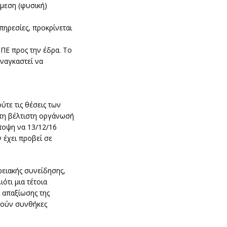
́μεση (φυσική)
πηρεσίες, προκρίνεται
 ΠΕ προς την έδρα. Το
ναγκαστεί να
ύτε τις θέσεις των
η βέλτιστη οργάνωσή
́ποψη να 13/12/16
 έχει προβεί σε
ειακής συνείδησης,
́τι μια τέτοια
 απαξίωσης της
γούν συνθήκες