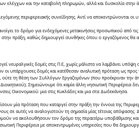
των ελέγχων και την καταβολή πληρωμών, αλλά και δυσκολία στην α
λεγόμενης περιφερειακής συνείδησης. Αντί να αποκεντρώνονται οι υ
οίγει το δρόμο για ενδεχόμενες μετακινήσεις προσωπικού από τις
 στην πράξη, καθώς δημιουργεί συνθήκες όπου ο εργαζόμενος θα α
εί νευραλγικές δομές στις Π.Ε, χωρίς μάλιστα να λαμβάνει υπόψη ο
ν οι υπάρχουσες δομές και κατέθεσαν αναλυτική πρόταση ως προς τ
), ούτε τη θέση των Συλλόγων Εργαζομένων (που προέκριναν την α
ιοικητικού); Σημειώνουμε ότι καμία άλλη νησιωτική Περιφέρεια δεν
ύνσεις Οικονομικού: μια στις Κυκλάδες και μια στα Δωδεκάνησα.
σουν μία πρόταση που καταργεί στην πράξη την έννοια της Περιφερ
υς σε αυτές να αναλογιστούν τη σημασία μίας τέτοιας απόφασης. Διο
θυμούν να ακολουθήσουν τον δρόμο της περαιτέρω υποβάθμισης και
 νησιωτική Περιφέρεια με αποκεντρωμένες υπηρεσίες που θα δημιουρ