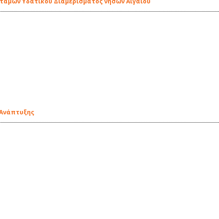
οταμών Υδατικού Διαμερίσματος νήσων Αιγαίου
 Ανάπτυξης