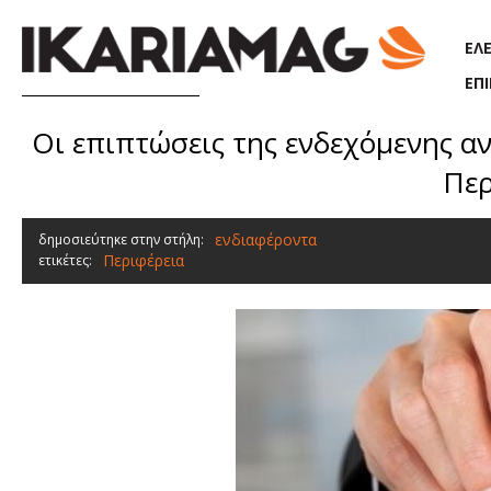
Παράκαμψη προς το κυρίως περιεχόμενο
ΕΛ
ΕΠ
Οι επιπτώσεις της ενδεχόμενης 
Περ
ενδιαφέροντα
δημοσιεύτηκε στην στήλη:
Περιφέρεια
ετικέτες: