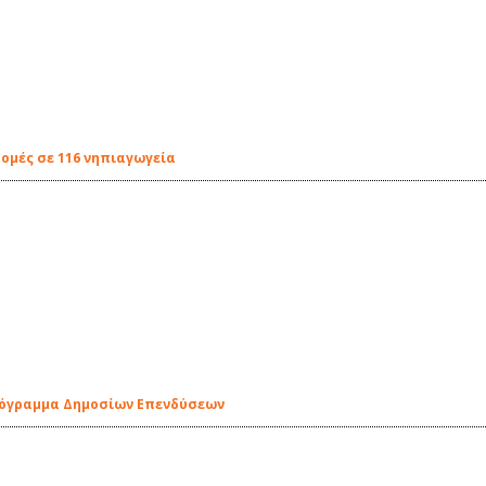
δομές σε 116 νηπιαγωγεία
ρόγραμμα Δημοσίων Επενδύσεων