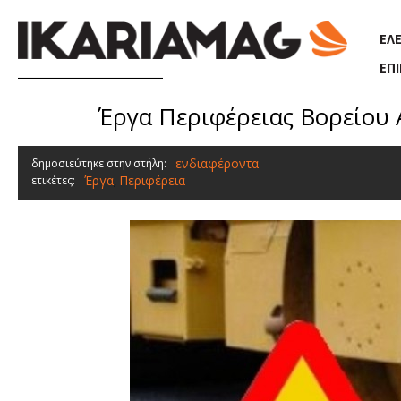
Παράκαμψη προς το κυρίως περιεχόμενο
ΕΛ
ΕΠ
Έργα Περιφέρειας Βορείου Α
ενδιαφέροντα
δημοσιεύτηκε στην στήλη:
Έργα
Περιφέρεια
ετικέτες:
,