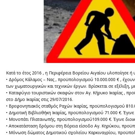
Κατά το έτος 2016 , η Περιφέρεια Βορείου Αιγαίου υλοποίησε ή 
• Δρόμος Κάλαμος – Νας , προϋπολογισμού 10.000.000 € , έχου
των χωματουργικών και τεχνικών έργων. Βρίσκεται σε εξέλιξη, 
• Καταφύγιο τουριστικών σκαφών στον Αγ. Κήρυκο Ικαρίας , προ
στο Δήμο Ικαρίας στις 29/07/2016.
• Βρεφονηπιακός σταθμός Ραχών Ικαρίας, προϋπολογισμού 810.00
• Δημοτική Βιβλιοθήκη Ικαρίας, προϋπολογισμού 71.000 €. Έγινε 
• Μονοπάτι Πλατανωπής, προϋπολογισμού109.000 €. Έγινε διοικη
• Αποκατάσταση δρόμου στη Βόρεια είσοδο Αγ. Κηρύκου, προϋπ
• Μόνωση δώματος Δημοτικού σχολείου Καρκιναγρίου, προϋπολ