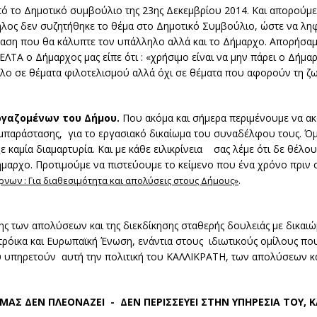
πό το Δημοτικό συμβούλιο της 23ης Δεκεμβρίου 2014. Και απορούμε
ληλος δεν συζητήθηκε το θέμα στο Δημοτικό Συμβούλιο, ώστε να λη
πόφαση που θα κάλυπτε τον υπάλληλο αλλά και το Δήμαρχο. Απορήσα
ΕΛΤΑ ο Δήμαρχος μας είπε ότι : «χρήσιμο είναι να μην πάρει ο Δήμ
όλο σε θέματα φιλοτελισμού αλλά όχι σε θέματα που αφορούν τη ζω
εργαζομένων του Δήμου.
Που ακόμα και σήμερα περιμένουμε να α
μπαράστασης, για το εργασιακό δικαίωμα του συναδέλφου τους. Όμ
 καμία διαμαρτυρία. Και με κάθε ειλικρίνεια σας λέμε ότι δε θέλο
ήμαρχο. Προτιμούμε να πιστεύουμε το κείμενο που ένα χρόνο πριν σ
.
νων : Για διαθεσιμότητα και απολύσεις στους Δήμους»
 των απολύσεων και της διεκδίκησης σταθερής δουλειάς με δικαιώ
 τρόικα και Ευρωπαϊκή Ένωση, ενάντια στους ιδιωτικούς ομίλους π
ου υπηρετούν αυτή την πολιτική του ΚΑΛΛΙΚΡΑΤΗ, των απολύσεων κ
ΜΑΣ ΔΕΝ ΠΛΕΟΝΑΖΕΙ - ΔΕΝ ΠΕΡΙΣΣΕΥΕΙ ΣΤΗΝ ΥΠΗΡΕΣΙΑ ΤΟΥ, 