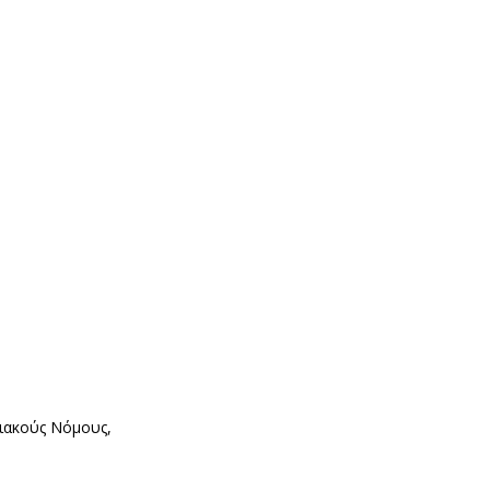
νιακούς Νόμους,