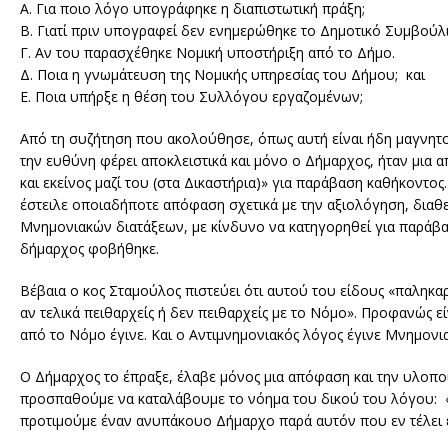
Α. Για ποιο λόγο υπογράφηκε η διαπιστωτική πράξη;
Β. Γιατί πριν υπογραφεί δεν ενημερώθηκε το Δημοτικό Συμβούλ
Γ. Αν του παρασχέθηκε Νομική υποστήριξη από το Δήμο.
Δ. Ποια η γνωμάτευση της Νομικής υπηρεσίας του Δήμου; και
Ε. Ποια υπήρξε η θέση του Συλλόγου εργαζομένων;
Από τη συζήτηση που ακολούθησε, όπως αυτή είναι ήδη μαγνη
την ευθύνη φέρει αποκλειστικά και μόνο ο Δήμαρχος, ήταν μια 
και εκείνος μαζί του (στα Δικαστήρια)» για παράβαση καθήκοντ
έστειλε οποιαδήποτε απόφαση σχετικά με την αξιολόγηση, διαθ
Μνημονιακών διατάξεων, με κίνδυνο να κατηγορηθεί για παράβα
δήμαρχος φοβήθηκε.
Βέβαια ο κος Σταμούλος πιστεύει ότι αυτού του είδους «παληκαρ
αν τελικά πειθαρχείς ή δεν πειθαρχείς με το Νόμο». Προφανώς ε
από το Νόμο έγινε. Και ο Αντιμνημονιακός λόγος έγινε Μνημονι
Ο Δήμαρχος το έπραξε, έλαβε μόνος μια απόφαση και την υλοποίη
προσπαθούμε να καταλάβουμε το νόημα του δικού του λόγου: «
προτιμούμε έναν ανυπάκουο Δήμαρχο παρά αυτόν που εν τέλει ε