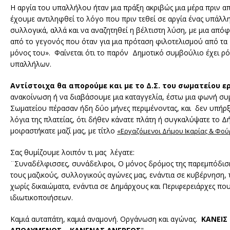
Η αργία του υπαλλήλου ήταν μια πράξη ακριβώς μια μέρα πριν α
έχουμε αντιληφθεί το λόγο που πριν τεθεί σε αργία ένας υπάλ
συλλογικά, αλλά και να αναζητηθεί η βέλτιστη λύση, με μια α
από το γεγονός που όταν για μια πρόταση φιλοτελισμού από τα 
μόνος του». Φαίνεται ότι το παρόν Δημοτικό συμβούλιο έχει ρ
υπαλλήλων.
Αντίστοιχα θα απορούμε και με το Δ.Σ. του σωματείου 
ανακοίνωση ή να διαβάσουμε μια καταγγελία, έστω μια φωνή συ
Σωματείου πέρασαν ήδη δύο μήνες περιμένοντας, και δεν υπήρξε
λόγια της πλατείας, ότι δήθεν κάνατε πλάτη ή συγκαλύψατε το Δ
μοιραστήκατε μαζί μας, με τίτλο
«Εργαζόμενοι Δήμου Ικαρίας & Φούρ
Σας θυμίζουμε λοιπόν τι μας λέγατε:
¨Συναδέλφισσες, συνάδελφοι, Ο μόνος δρόμος της παρεμπόδισης
τους μαζικούς, συλλογικούς αγώνες μας, ενάντια σε κυβέρνηση,
χωρίς δικαιώματα, ενάντια σε Δημάρχους και Περιφερειάρχες π
ιδιωτικοποιήσεων.
Καμιά αυταπάτη, καμιά αναμονή. Οργάνωση και αγώνας.
ΚΑΝΕΙΣ 