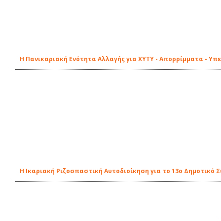
Η Πανικαριακή Ενότητα Αλλαγής για ΧΥΤΥ - Απορρίμματα - Υπ
Η Ικαριακή Ριζοσπαστική Αυτοδιοίκηση για το 13ο Δημοτικό Σ