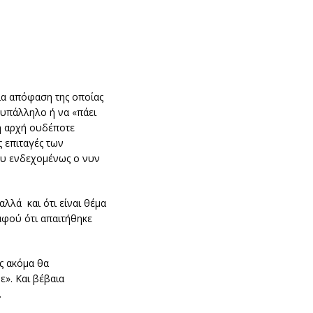
ια απόφαση της οποίας
 υπάλληλο ή να «πάει
νη αρχή ουδέποτε
 επιταγές των
ου ενδεχομένως ο νυν
λλά και ότι είναι θέμα
 αφού ότι απαιτήθηκε
ς ακόμα θα
». Και βέβαια
.