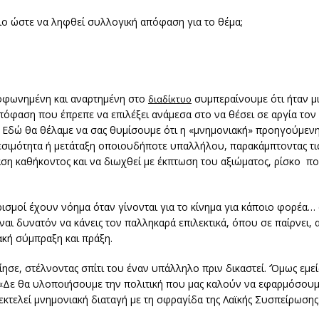
ιο ώστε να ληφθεί συλλογική απόφαση για το θέμα;
τοφωνημένη και αναρτημένη στο
συμπεραίνουμε ότι ήταν μ
διαδίκτυο
απόφαση που έπρεπε να επιλέξει ανάμεσα στο να θέσει σε αργία τον
ος. Εδώ θα θέλαμε να σας θυμίσουμε ότι η «μνημονιακή» προηγούμε
εσιμότητα ή μετάταξη οποιουδήποτε υπαλλήλου, παρακάμπτοντας τις
ση καθήκοντος και να διωχθεί με έκπτωση του αξιώματος, ρίσκο π
ισμοί έχουν νόημα όταν γίνονται για το κίνημα για κάποιο φορέα… α
ίναι δυνατόν να κάνεις τον παλληκαρά επιλεκτικά, όπου σε παίρνει,
ακή σύμπραξη και πράξη.
σε, στέλνοντας σπίτι του έναν υπάλληλο πριν δικαστεί. ‘Όμως εμεί
Δε θα υλοποιήσουμε την πολιτική που μας καλούν να εφαρμόσουμε
κτελεί μνημονιακή διαταγή με τη σφραγίδα της Λαϊκής Συσπείρωσης