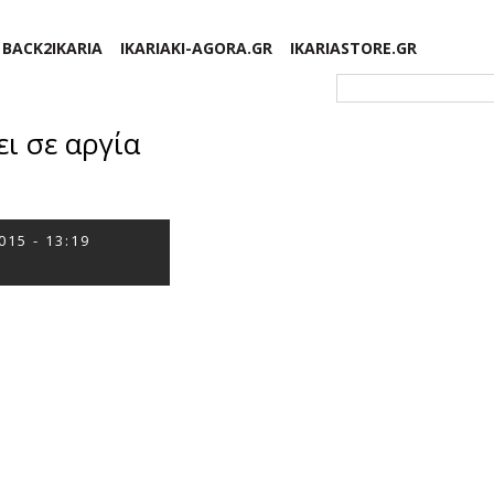
BACK2IKARIA
IKARIAKI-AGORA.GR
IKARIASTORE.GR
Φόρμα αναζήτησης
ι σε αργία
015 - 13:19