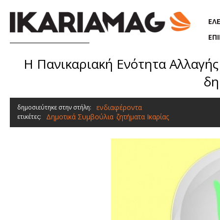
Παράκαμψη προς το κυρίως περιεχόμενο
ΕΛ
ΕΠ
H Πανικαριακή Ενότητα Αλλαγής 
δη
ενδιαφέροντα
δημοσιεύτηκε στην στήλη:
Δημοτικά Συμβούλια
ζητήματα Ικαρίας
ετικέτες:
,