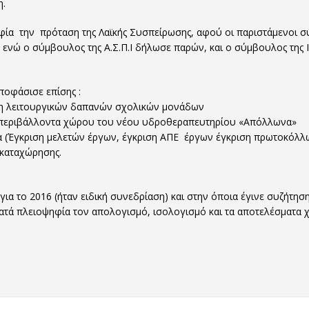
η.
φία την πρόταση της Λαϊκής Συσπείρωσης, αφού οι παριστάμενοι σύ
ενώ ο σύμβουλος της Α.Σ.Π.Ι δήλωσε παρών, και ο σύμβουλος της Ικ
ποφάσισε επίσης :
υψη λειτουργικών δαπανών σχολικών μονάδων
 του περιβάλλοντα χώρου του νέου υδροθεραπευτηρίου «Απόλλωνα»
τα (Έγκριση μελετών έργων, έγκριση ΑΠΕ έργων έγκριση πρωτοκόλ
καταχώρησης.
για το 2016 (ήταν ειδική συνεδρίαση) και στην όποια έγινε συζήτη
κατά πλειοψηφία τον απολογισμό, ισολογισμό και τα αποτελέσματα 