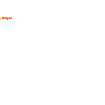
ν Ικαρία