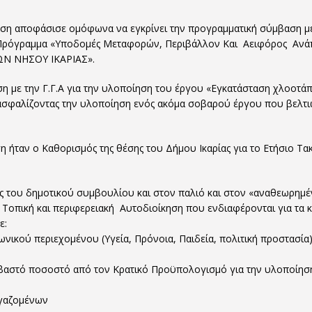
ωση αποφάσισε ομόφωνα να εγκρίνει την προγραμματική σύμβαση με
ό Πρόγραμμα «Υποδομές Μεταφορών, Περιβάλλον Και Αειφόρος Ανά
ΩΝ ΝΗΣΟΥ ΙΚΑΡΙΑΣ».
η με την Γ.Γ.Α για την υλοποίηση του έργου «Εγκατάσταση χλοοτά
ασφαλίζοντας την υλοποίηση ενός ακόμα σοβαρού έργου που βελτι
ήταν ο Καθορισμός της θέσης του Δήμου Ικαρίας για το Ετήσιο Τακ
ς του δημοτικού συμβουλίου και στον παλιό και στον «αναθεωρημέν
Τοπική και περιφερειακή Αυτοδιοίκηση που ενδιαφέρονται για τα 
ε:
ικού περιεχομένου (Υγεία, Πρόνοια, Παιδεία, πολιτική προστασία)
 σεβαστό ποσοστό από τον Κρατικό Προϋπολογισμό για την υλοποίη
ργαζομένων