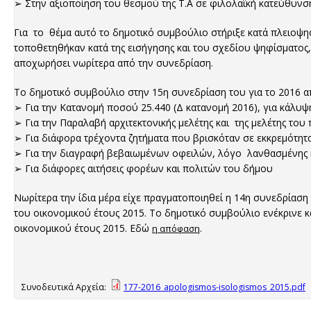
➢ Στην αξιοποίηση του θεσμού της Τ.Α σε φιλολαϊκή κατεύθυνσ
Για το θέμα αυτό το δημοτικό συμβούλιο στήριξε κατά πλειοψη
τοποθετηθήκαν κατά της εισήγησης και του σχεδίου ψηφίσματος, 
αποχωρήσει νωρίτερα από την συνεδρίαση.
Το δημοτικό συμβούλιο στην 15η συνεδρίαση του για το 2016 α
➢ Για την Κατανομή ποσού 25.440 (Δ κατανομή 2016), για κάλ
➢ Για την Παραλαβή αρχιτεκτονικής μελέτης και της μελέτης
➢ Για διάφορα τρέχοντα ζητήματα που βρισκόταν σε εκκρεμότη
➢ Για την διαγραφή βεβαιωμένων οφειλών, λόγο λανθασμένης 
➢ Για διάφορες αιτήσεις φορέων και πολιτών του δήμου
Νωρίτερα την ίδια μέρα είχε πραγματοποιηθεί η 14η συνεδρίαση 
του οικονομικού έτους 2015. Το δημοτικό συμβούλιο ενέκρινε 
οικονομικού έτους 2015. Εδώ
.
η απόφαση
Συνοδευτικά Αρχεία:
177-2016_apologismos-isologismos_2015.pdf