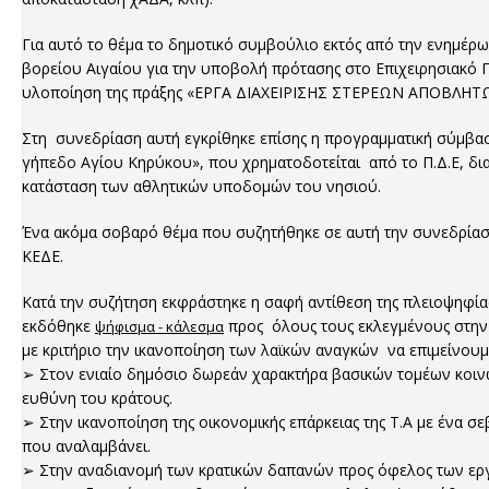
Για αυτό το θέμα το δημοτικό συμβούλιο εκτός από την ενημέρ
βορείου Αιγαίου για την υποβολή πρότασης στο Επιχειρησιακ
υλοποίηση της πράξης «ΕΡΓΑ ΔΙΑΧΕΙΡΙΣΗΣ ΣΤΕΡΕΩΝ ΑΠΟΒΛΗΤ
Στη συνεδρίαση αυτή εγκρίθηκε επίσης η προγραμματική σύμβασ
γήπεδο Αγίου Κηρύκου», που χρηματοδοτείται από το Π.Δ.Ε, δι
κατάσταση των αθλητικών υποδομών του νησιού.
Ένα ακόμα σοβαρό θέμα που συζητήθηκε σε αυτή την συνεδρίαση 
ΚΕΔΕ.
Κατά την συζήτηση εκφράστηκε η σαφή αντίθεση της πλειοψηφία
εκδόθηκε
προς όλους τους εκλεγμένους στην 
ψήφισμα - κάλεσμα
με κριτήριο την ικανοποίηση των λαϊκών αναγκών να επιμείνουμ
➢ Στον ενιαίο δημόσιο δωρεάν χαρακτήρα βασικών τομέων κοινων
ευθύνη του κράτους.
➢ Στην ικανοποίηση της οικονομικής επάρκειας της Τ.Α με ένα
που αναλαμβάνει.
➢ Στην αναδιανομή των κρατικών δαπανών προς όφελος των ε