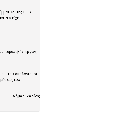
μβουλοι της Π.Ε.Α
α.Ρι.Α είχε
λων παραλαβής έργων).
ση επί του απολογισμού
χρήσεως του
Δήμος Ικαρίας