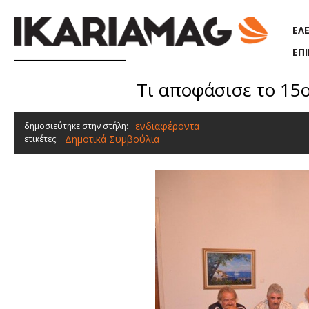
Παράκαμψη προς το κυρίως περιεχόμενο
ΕΛ
ΕΠ
Τι αποφάσισε το 15
ενδιαφέροντα
δημοσιεύτηκε στην στήλη:
Δημοτικά Συμβούλια
ετικέτες: