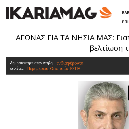
Παράκαμψη προς το κυρίως περιεχόμενο
ΕΛ
ΕΠ
ΑΓΩΝΑΣ ΓΙΑ ΤΑ ΝΗΣΙΑ ΜΑΣ: Γιατ
βελτίωση τ
ενδιαφέροντα
δημοσιεύτηκε στην στήλη:
Περιφέρεια
Οδοποιία
ΕΣΠΑ
ετικέτες:
,
,