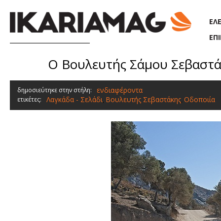
Παράκαμψη προς το κυρίως περιεχόμενο
ΕΛ
ΕΠ
Ο Βουλευτής Σάμου Σεβαστάκ
ενδιαφέροντα
δημοσιεύτηκε στην στήλη:
Λαγκάδα - Σελάδι
Βουλευτής Σεβαστάκης
Οδοποιία
ετικέτες:
,
,