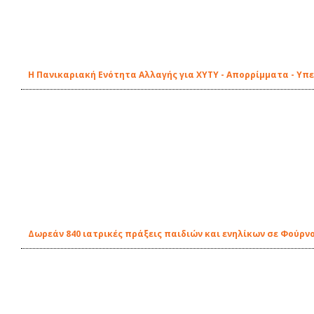
Η Πανικαριακή Ενότητα Αλλαγής για ΧΥΤΥ - Απορρίμματα - Υπ
Δωρεάν 840 ιατρικές πράξεις παιδιών και ενηλίκων σε Φούρνο