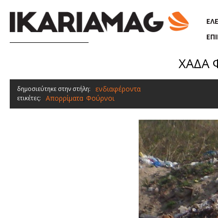
Παράκαμψη προς το κυρίως περιεχόμενο
ΕΛ
ΕΠ
ΧΑΔΑ 
ενδιαφέροντα
δημοσιεύτηκε στην στήλη:
Απορρίματα
Φούρνοι
ετικέτες:
,