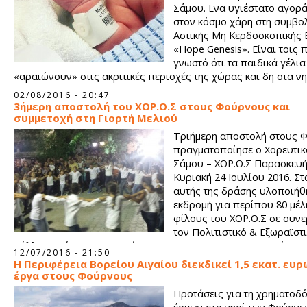
Σάμου. Ενα υγιέστατο αγορά
στον κόσμο χάρη στη συμβο
Αστικής Μη Κερδοσκοπικής 
«Hope Genesis». Είναι τοις 
γνωστό ότι τα παιδικά γέλια
«αραιώνουν» στις ακριτικές περιοχές της χώρας και δη στα νη
Σύμφωνα με στοιχεία της ΕΛΣΤΑΤ και της Eurostat, είκοσι εννέ
02/08/2016 - 20:47
σταθερό ρυθμό γεννήσεων έως το 2008 σημειώνουν έκτοτε μηδ
3ήμερη αποστολή του ΧΟΡ.Ο.Σ στους Φούρνους και
γεννήσεις.
συμμετοχή στη Γιορτή Μελιού
Τριήμερη αποστολή στους 
πραγματοποίησε ο Χορευτικ
Σάμου – ΧΟΡ.Ο.Σ Παρασκευή
Κυριακή 24 Ιουλίου 2016. Στ
αυτής της δράσης υλοποιήθη
εκδρομή για περίπου 80 μέλ
φίλους του ΧΟΡ.Ο.Σ σε συνε
τον Πολιτιστικό & Εξωραϊστ
Σύλλογο Χώρας-Ποτοκακίου «ΕΙΡΗΝΗ» και το Τουριστικό Γρα
12/07/2016 - 21:50
«Fournoi Travel».
Η Περιφέρεια Βορείου Αιγαίου διεκδικεί 1,5 εκατ. ευρ
έργα στους Φούρνους
Προτάσεις για τη χρηματοδό