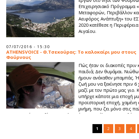
έργων στο νησί των Φούρνω
Επιχειρησιακό Πρόγραμμα 
Μεταφορών, Περιβάλλον κα
Αειφόρος Ανάπτυξη» του ΕΣ
2020 κατέθεσε η Περιφέρεια
Αιγαίου.
07/07/2016 - 15:30
ATHENSVOICE - Θ.Τσεκούρας: Το καλοκαίρι μου στους
Φούρνους
Πώς ήταν οι διακοπές πριν
παιδιά; Δεν θυμάμαι. Νιώθω
ήμουν ανέκαθεν μπαμπάς. Ή
ζωή μου να ξεκίνησε πριν 6 
μαζί με τον πρώτο μας γιο. 
υπήρχε κάποτε μια εποχή μυ
προϊστορική εποχή, χαμένη 
μνήμη, που ζει μόνο στις πα
φωτογραφίες, σε δίσκους σκληρούς και αμείλικτους. Το θέμα μ
μυθικές εποχές είναι ότι δεν μπορείς να πιστέψεις ότι όντως 
να υπήρξαν. Υπήρξε ας πούμε κάποτε στιγμή που κοιμόμαστα
1
2
3
4
θέλαμε; Τι ώρα ξυπνούσαμε και με ποια αφορμή;