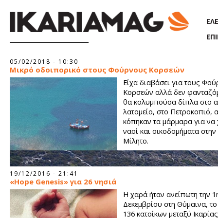
Παράκαμψη προς το κυρίως περιεχόμενο
ΕΛ
ΕΠ
Σελίδες
05/02/2018 - 10:30
Μικρό οδοιπορικό στους Φούρνους Κορσεών
Είχα διαβάσει για τους Φο
Κορσεών αλλά δεν φανταζόμ
θα κολυμπούσα δίπλα στο 
λατομείο, στο Πετροκοπιό, 
κόπηκαν τα μάρμαρα για να 
ναοί και οικοδομήματα στην
Μίλητο.
19/12/2016 - 21:41
«Hope Genesis» για 26 νησιά
Η χαρά ήταν ανείπωτη την 1
Δεκεμβρίου στη Θύμαινα, το
136 κατοίκων μεταξύ Ικαρίας