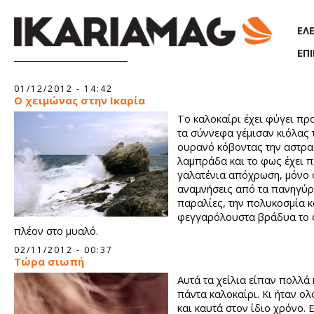
Παράκαμψη προς το κυρίως περιεχόμενο
ΕΛ
ΕΠ
Σελίδες
01/12/2012 - 14:42
Ο χειμώνας στην Ικαρία
Το καλοκαίρι έχει φύγει πρ
τα σύννεφα γέμισαν κιόλας 
ουρανό κόβοντας την αστρα
λαμπράδα και το φως έχει π
γαλατένια απόχρωση, μόνο 
αναμνήσεις από τα πανηγύρι
παραλίες, την πολυκοσμία κ
φεγγαρόλουστα βράδυα το
πλέον στο μυαλό.
02/11/2012 - 00:37
Τώρα σιωπή
Αυτά τα χείλια είπαν πολλά 
πάντα καλοκαίρι. Κι ήταν ο
και καυτά στον ίδιο χρόνο. Ε