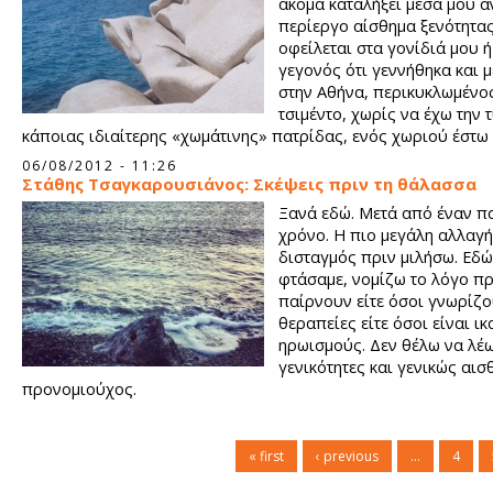
ακόμα καταλήξει μέσα μου α
περίεργο αίσθημα ξενότητα
οφείλεται στα γονίδιά μου ή
γεγονός ότι γεννήθηκα και 
στην Αθήνα, περικυκλωμένο
τσιμέντο, χωρίς να έχω την 
κάποιας ιδιαίτερης «χωμάτινης» πατρίδας, ενός χωριού έστω
καταγωγής των δικών μου.
06/08/2012 - 11:26
Στάθης Τσαγκαρουσιάνος: Σκέψεις πριν τη θάλασσα
Ξανά εδώ. Μετά από έναν π
χρόνο. Η πιο μεγάλη αλλαγή
δισταγμός πριν μιλήσω. Εδ
φτάσαμε, νομίζω το λόγο πρ
παίρνουν είτε όσοι γνωρίζ
θεραπείες είτε όσοι είναι ικ
ηρωισμούς. Δεν θέλω να λέ
γενικότητες και γενικώς αι
προνομιούχος.
« first
‹ previous
…
4