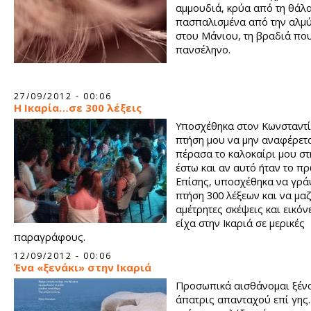
αμμουδιά, κρύα από τη θάλ
πασπαλισμένα από την αλμύρ
στου Μάνιου, τη βραδιά που
πανσέληνο.
27/09/2012 - 00:06
Η Ικαρία…σε 300 λέξεις
Υποσχέθηκα στον Κωνσταντί
πτήση μου να μην αναφέρετ
πέρασα το καλοκαίρι μου στη
έστω και αν αυτό ήταν το πρ
Επίσης, υποσχέθηκα να γρά
πτήση 300 λέξεων και να μα
αμέτρητες σκέψεις και εικόν
είχα στην Ικαριά σε μερικές
παραγράφους.
12/09/2012 - 00:06
Ένα «ξενάκι» στην Ικαριά
Προσωπικά αισθάνομαι ξέν
άπατρις απανταχού επί γης.