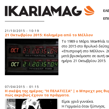
Παράκαμψη προς το κυρίως περιεχόμενο
ΕΛ
ΕΠ
Σελίδες
21/10/2015 - 10:19
21 Οκτωβρίου 2015: Καλημέρα από το Μέλλον
Το 1989 ο Μάρτι ΜακΦλάι τ
στο 2015 στο θρυλικό δεύτε
«Επιστροφή στο Μέλλον». 2
μετά βρισκόμαστε σε αυτή α
ημέρα. 21 Οκτωβρίου 2015.
07/04/2015 - 01:15
Η σκέψη της ημέρας: "Η ΠΕΛΑΤΙΣΣΑ" | ο Μπρεχτ μας θυ
πώς ακριβώς έχουν τα πράγματα.
Είμαι γριά γυναίκα.
Η Γερμανία όταν ξύπνησε,