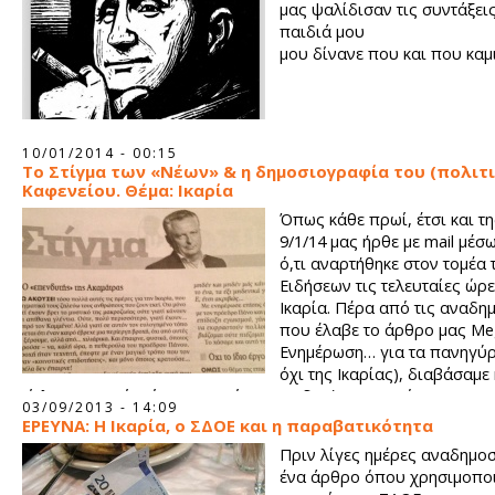
μας ψαλίδισαν τις συντάξεις
παιδιά μου
μου δίνανε που και που καμ
10/01/2014 - 00:15
To Στίγμα των «Νέων» & η δημοσιογραφία του (πολιτ
Καφενείου. Θέμα: Ικαρία
Όπως κάθε πρωί, έτσι και τ
9/1/14 μας ήρθε με mail μέσ
ό,τι αναρτήθηκε στον τομέα 
Ειδήσεων τις τελευταίες ώρε
Ικαρία. Πέρα από τις αναδη
που έλαβε το άρθρο μας M
Ενημέρωση… για τα πανηγύρ
όχι της Ικαρίας), διαβάσαμε 
τίτλο: «Η Ικαρία είναι το νησί των επιδοτήσεων -Ακόμα και ο
03/09/2013 - 14:09
Χριστόδουλος Ξηρός είχε πάρει 50.000 ευρώ».
ΕΡΕΥΝΑ: Η Ικαρία, ο ΣΔΟΕ και η παραβατικότητα
Πριν λίγες ημέρες αναδημο
ένα άρθρο όπου χρησιμοπο