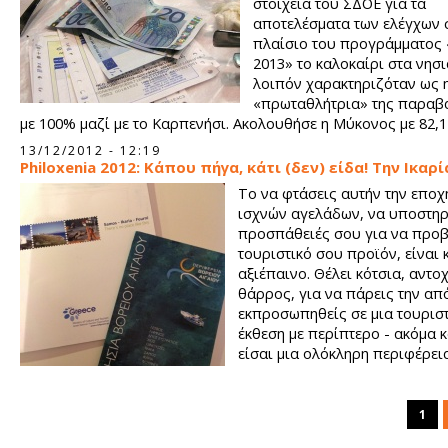
στοιχεία του ΣΔΟΕ για τα
αποτελέσματα των ελέγχων 
πλαίσιο του προγράμματος
2013» το καλοκαίρι στα νησι
λοιπόν χαρακτηριζόταν ως 
«πρωταθλήτρια» της παραβα
με 100% μαζί με το Καρπενήσι. Ακολουθήσε η Μύκονος με 82,
13/12/2012 - 12:19
Philoxenia 2012: Κάπου πήγα, κάτι (δεν) είδα! Την Ικαρ
Το να φτάσεις αυτήν την εποχ
ισχνών αγελάδων, να υποστηρί
προσπάθειές σου για να προβ
τουριστικό σου προϊόν, είναι 
αξιέπαινο. Θέλει κότσια, αντοχ
θάρρος, για να πάρεις την α
εκπροσωπηθείς σε μια τουριστ
έκθεση με περίπτερο - ακόμα κ
είσαι μια ολόκληρη περιφέρει
στείλεις ανθρώπους, να ξοδέ
δηλαδή χρήμα σε διαφήμιση, 
«αέρα τον κοπανιστό» όπως θα έλεγαν οι παλιότεροι
1