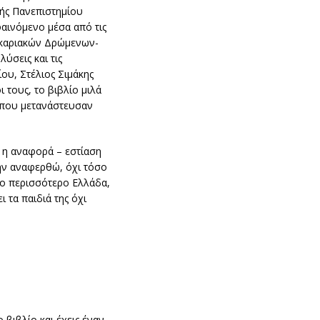
τής Πανεπιστημίου
φαινόμενο μέσα από τις
 Ικαριακών Δρώμενων-
ύσεις και τις
ου, Στέλιος Σιμάκης
ι τους, το βιβλίο μιλά
ς που μετανάστευσαν
 η αναφορά – εστίαση
 μην αναφερθώ, όχι τόσο
ίγο περισσότερο Ελλάδα,
 τα παιδιά της όχι
 βιβλίο και έχεις έναν