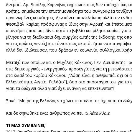
Άνεμου, Δρ. Βασίλης Καρναβάς σημείωσε πως δεν υπάρχει ικαριακ
Κρήτης, σημείωσε την επιστημονικότητα του συγγραφέα τονίζοντα
οργανωμένες κοινότητες. Δεν κάνει αποδελτίωση αλλά τον ενδι
Φεστιβάλ Ικαρίας, πρόσφυγας ο ίδιος στην Αφρική και έπειτα μετ
απαντήσεις που μας δίνει αυτό το βιβλίο και μίλησε κυρίως για 
μίλησε για τη διαδικασία δημιουργίας αυτής της έκδοσης, της οποί
για τις πρώτες γενιές) και τόνισε πως σκοπός ήταν να καταγράψ
αλλά δεν ιδιώτευσαν, που δράσαν εν κοινωνία, συλλογικά. Χρήσι
Μεταξύ των οποίων και ο Μιχάλης Κόκκινος, Γεν. Διευθυντής Γ
στις δημιουργικές –ενεργητικές- προσεγγίσεις για τη μετανάστευ
στα κλισέ του κυρίου Κόκκινου [“Λύση είναι η ανθρωπιά, οχι οι 
Ελληνικότητα, Αιγαίο, Γαλάζιο”], όσο στο απόσταγμα του για το
γιατι τα διώχνει αλλά γιατί έχει ανάγκη να επεκτείνεται”!
Ξανά: “Μοίρα της Ελλάδας να χάνει τα παιδιά της όχι γιατι τα διώχ
Και δε σηκώθηκε ένας άνθρωπος να πει,
τι λέτε κύριε
;
ΤΙ ΜΑΣ ΣΥΜΒΑΙΝΕΙ;
2017. Ρημάζει ο τόπος, ξανά, οι νέοι φεύγουν κλωτσηδόν στο εξωτ