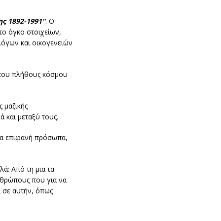
ς 1892-1991"
. Ο
το όγκο στοιχείων,
λόγων και οικογενειών
ω του πλήθους κόσμου
ς μαζικής
 και μεταξύ τους.
 τα επιφανή πρόσωπα,
ά: Από τη μια τα
ανθρώπους που για να
ί σε αυτήν, όπως