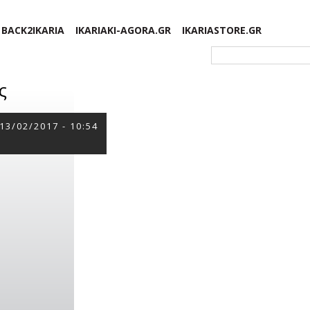
BACK2IKARIA
IKARIAKI-AGORA.GR
IKARIASTORE.GR
Φόρμα αναζήτησης
ς
13/02/2017 - 10:54