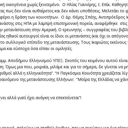
ή οικογένεια χωρίς ξενιτεμένο. Ο Ηλίας Γιαννίρης, τ. Επίκ. Καθηγη
ς πως δεν είναι αυθαίρετος και δεν κάνει υποθέσεις. Μελετάει το 
αφέρει η δράση των κοινοτήτων. Ο Δρ. Θέμης Σπέης, Αντιπρόεδρος
ανάστης στις ΗΠΑ με λαμπρή επιστημονική πορεία, αναφέρθηκε στις λ
την μετανάστευση στην Αμερική. Ο ερευνητης – συγγραφέας του βιβλί
ας ηθικοί αυτουργοί είναι οι ίδιοι οι μετανάστες (και όχι οι απόγονο
ει το συλλογικό επίπεδο της μετανάστευσης. Τους Ικαριώτες εκείνου
μα και εύστοχα όσα είπαν οι ομιλητές.
ραμμ. Αποδήμου Ελληνισμού ΥΠΕΞ. Σκοπός του κειμένου αυτού είναι
ση. Όμως μια που, μοιραία, μιλάμε και για το σήμερα, δε γίνεται να
αριθμοί αλλά η ελληνικότητα”. “Η Παγκόσμια Κοινότητα χρειάζεται λ
 φαινόμενο της μετανάστευσης Ελλήνων: “Μοίρα της Ελλάδας να χάνει
νει αλλά γιατί έχει ανάγκη να επεκτείνεται”!
ερικό, παλεύεις να σταθείς όριθιος, πας να ακούσεις για ένα τέτοιο