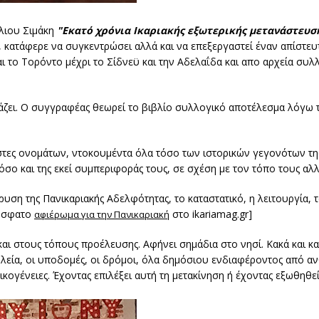
έλιου Σιμάκη
"Εκατό χρόνια Ικαριακής εξωτερικής μετανάστευση
 κατάφερε να συγκεντρώσει αλλά και να επεξεργαστεί έναν απίστευ
 το Τορόντο μέχρι το Σίδνεϋ και την Αδελαΐδα και απο αρχεία συλ
ρομάζει. Ο συγγραφέας θεωρεί το βιβλίο συλλογικό αποτέλεσμα λόγ
 λίστες ονομάτων, ντοκουμέντα όλα τόσο των ιστορικών γεγονότων τη
σο και της εκεί συμπεριφοράς τους, σε σχέση με τον τόπο τους αλλά
ρυση της Πανικαριακής Αδελφότητας, το καταστατικό, η λειτουργία,
ρόσφατο
στο ikariamag.gr]
αφιέρωμα για την Πανικαριακή
ι στους τόπους προέλευσης. Αφήνει σημάδια στο νησί. Κακά και καλ
σχολεία, οι υποδομές, οι δρόμοι, όλα δημόσιου ενδιαφέροντος από 
ικογένειες. Έχοντας επιλέξει αυτή τη μετακίνηση ή έχοντας εξωθηθε