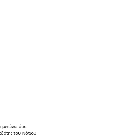
 σημειώνω όσα
εκδότης του Νότιου