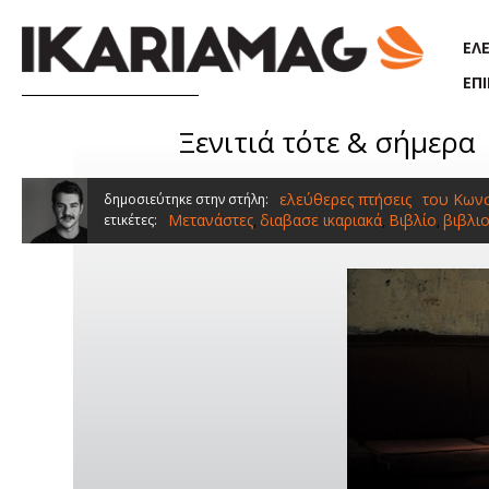
Παράκαμψη προς το κυρίως περιεχόμενο
ΕΛ
ΕΠ
Ξενιτιά τότε & σήμερα 
ελεύθερες πτήσεις
του Κων
δημοσιεύτηκε στην στήλη:
Μετανάστες
διαβασε ικαριακά
Βιβλίο
βιβλι
ετικέτες:
,
,
,