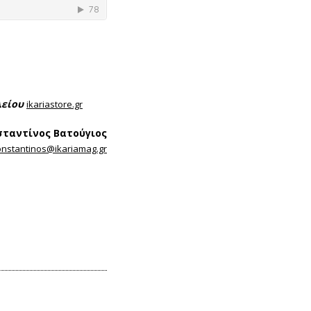
λείου
ikariastore.gr
ταντίνος Βατούγιος
onstantinos@ikariamag.gr