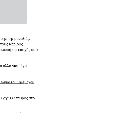
σης, της μοναξιάς,
τους Ικάριους
μουσική της εποχής όσο
α αλλά γιατί έχω
.
δίλλημα του Τηλέμαχου
υ γης: Ο Σταύρος στο