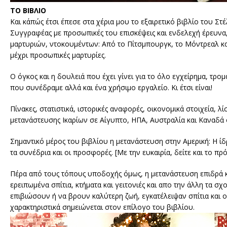
ΤΟ ΒΙΒΛΙΟ
Και κάπώς έτσι έπεσε στα χέρια μου το εξαιρετικό βιβλίο του Στ
Συγγραφέας με προσωπικές του επισκέψεις και ενδελεχή έρευνα,
μαρτυριών, ντοκουμέντων: Από το Πίτσμπουργκ, το Μόντρεαλ και
μέχρι προσωπικές μαρτυρίες.
Ο όγκος και η δουλειά που έχει γίνει για το όλο εγχείρημα, τ
που συνέδραμε αλλά και ένα χρήσιμο εργαλείο. Κι έτσι είναι!
Πίνακες, στατιστικά, ιστορικές αναφορές, οικονομικά στοιχεία,
μετανάστευσης Ικαρίων σε Αίγυπτο, ΗΠΑ, Αυστραλία και Καναδά ό
Σημαντικό μέρος του βιβλίου η μετανάστευση στην Αμερική: Η ίδ
τα συνέδρια και οι προσφορές. [Με την ευκαιρία, δείτε και το π
Πέρα από τους τόπους υποδοχής όμως, η μετανάστευση επιδρά κα
ερειπωμένα σπίτια, κτήματα και γειτονιές και απο την άλλη τα 
επιβιώσουν ή να βρουν καλύτερη ζωή, εγκατέλειψαν σπίτια και ο
χαρακτηριστικά σημειώνεται στον επίλογο του βιβλίου.