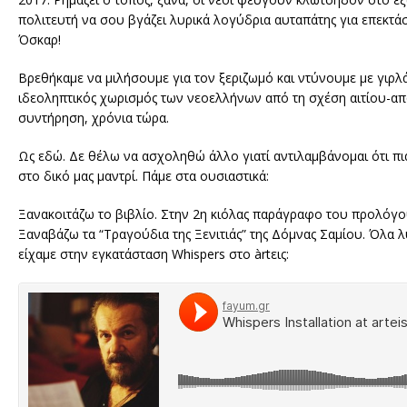
πολιτευτή να σου βγάζει λυρικά λογύδρια αυταπάτης για επεκτάσε
Όσκαρ!
Βρεθήκαμε να μιλήσουμε για τον ξεριζωμό και ντύνουμε με γιρλ
ιδεοληπτικός χωρισμός των νεοελλήνων από τη σχέση αιτίου-απο
συντήρηση, χρόνια τώρα.
Ως εδώ. Δε θέλω να ασχοληθώ άλλο γιατί αντιλαμβάνομαι ότι πια
στο δικό μας μαντρί. Πάμε στα ουσιαστικά:
Ξανακοιτάζω το βιβλίο. Στην 2η κιόλας παράγραφο του προλόγου
Ξαναβάζω τα “Τραγούδια της Ξενιτιάς” της Δόμνας Σαμίου. Όλα
είχαμε στην εγκατάσταση Whispers στο àrtεις: