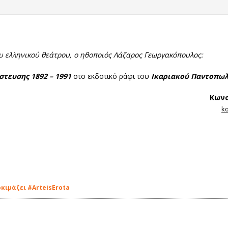
 ελληνικού θεάτρου, ο ηθοποιός Λάζαρος Γεωργακόπουλος:
στευσης 1892 – 1991
στο εκδοτικό ράφι του
Ικαριακού Παντοπω
Κωνσ
k
οκιμάζει #ArteisErota