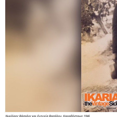
Νικόλαος Βάσαλος και Ευτυχία Βασάλου, Καραβόσταμο 1946