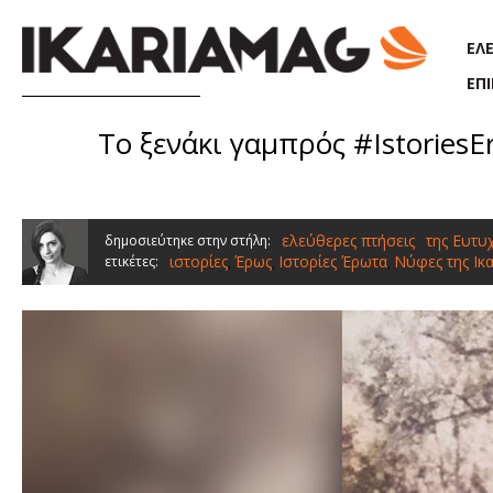
Παράκαμψη προς το κυρίως περιεχόμενο
ΕΛ
ΕΠ
Το ξενάκι γαμπρός #Istories
ελεύθερες πτήσεις
της Ευτυ
δημοσιεύτηκε στην στήλη:
ιστορίες
Έρως
Ιστορίες Έρωτα
Νύφες της Ικα
ετικέτες:
,
,
,