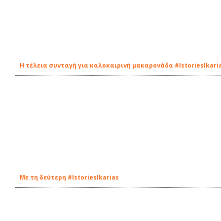
Η τέλεια συνταγή για καλοκαιρινή μακαρονάδα #IstoriesIkari
Με τη δεύτερη #IstoriesIkarias