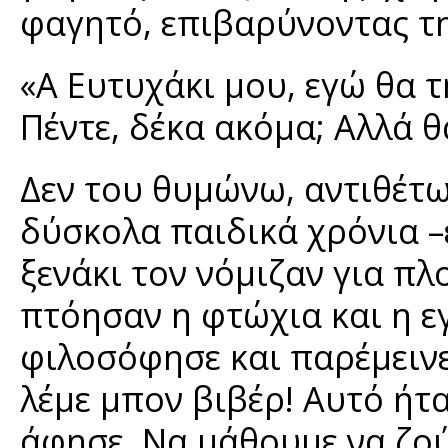
φαγητό, επιβαρύνοντας τ
«Α Ευτυχάκι μου, εγώ θα 
Πέντε, δέκα ακόμα; Αλλά 
Δεν του θυμώνω, αντιθέτω
δύσκολα παιδικά χρόνια –ε
ξενάκι τον νόμιζαν για πλ
πτόησαν η φτώχια και η ε
φιλοσόφησε και παρέμεινε
λέμε μπον βιβέρ! Αυτό ήτ
άφησε. Να μάθουμε να ζού