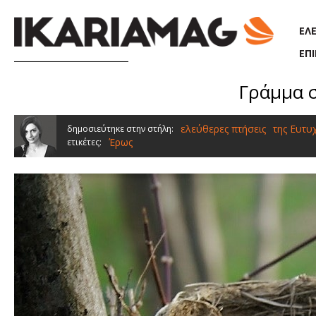
Παράκαμψη προς το κυρίως περιεχόμενο
ΕΛ
ΕΠ
Γράμμα σ
ελεύθερες πτήσεις
της Ευτυ
δημοσιεύτηκε στην στήλη:
Έρως
ετικέτες: