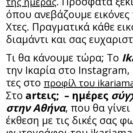
. Πρόσφατα ξεκ
της ημέρας
όπου ανεβάζουμε εικόνες 
Χτες. Πραγματικά κάθε εικ
διαμάντι και σας ευχαρισ
Τι θα κάνουμε τώρα; Το
Ik
την Ικαρία στο Instagram,
τες στο
προφίλ του ikariam
Στο
artεις; – ημέρες
σύγ
στην Αθήνα
, που θα γίνε
έκθεση με τις δικές σας φ
φωτογράφοι του ikariamag