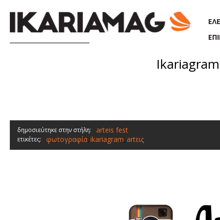
Παράκαμψη προς το κυρίως περιεχόμενο
ΕΛ
ΕΠ
Ikariagram
arteis fest
δημοσιεύτηκε στην στήλη:
φωτογραφία
ikariagram
artεις
ετικέτες:
,
,