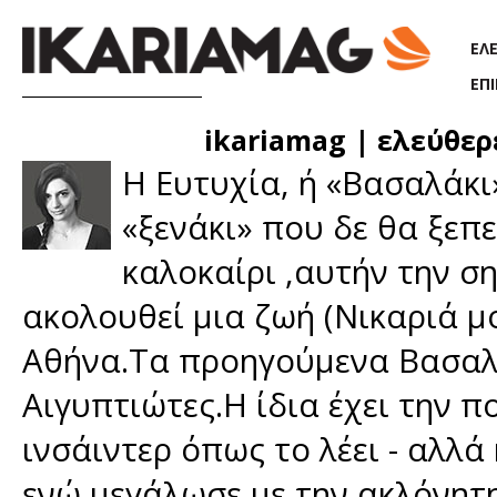
Παράκαμψη προς το κυρίως περιεχόμενο
ΕΛ
ΕΠ
ikariamag | ελεύθερ
H Ευτυχία, ή «Βασαλάκι
«ξενάκι» που δε θα ξεπε
καλοκαίρι ,αυτήν την σ
ακολουθεί μια ζωή (Νικαριά μο
Αθήνα.Τα προηγούμενα Βασαλά
Αιγυπτιώτες.Η ίδια έχει την π
ινσάιντερ όπως το λέει - αλλ
ενώ μεγάλωσε με την ακλόνητ