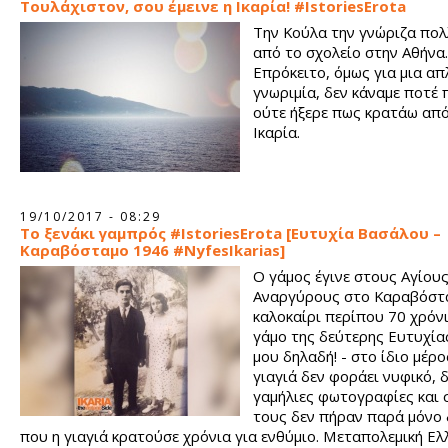
Τουλάχιστον, σου έμεινε η Ικαρία! #IstoriesErota
Την Κούλα την γνώριζα πολ
από το σχολείο στην Αθήνα.
Επρόκειτο, όμως για μια απ
γνωριμία, δεν κάναμε ποτέ 
ούτε ήξερε πως κρατάω από
Ικαρία.
19/10/2017 - 08:29
Το ξενάκι γαμπρός #IstoriesErota [Eυτυχία Βασάλου –
Καραβόσταμο 1946 #NyfesIkarias]
Ο γάμος έγινε στους Αγίου
Αναργύρους στο Καραβόστα
καλοκαίρι περίπου 70 χρόνι
γάμο της δεύτερης Ευτυχίας
μου δηλαδή! - στο ίδιο μέρο
γιαγιά δεν φοράει νυφικό, 
γαμήλιες φωτογραφίες και 
τους δεν πήραν παρά μόνο
που η γιαγιά κρατούσε χρόνια για ενθύμιο. Μεταπολεμική Ελ