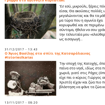
Γράμμα στο αγέννητο Καριωτάκι
‘Ει! εσύ, μικρούλι, ξέρεις π
είσαι; Θα ακούσεις πολλές 
μεγαλώνοντας και θα τα μάθ
μα τώρα που η αγωνία έχει
κορυφωθεί και σε περιμένω
σύντομα, ήθελα να σου γρ
την τελευταία μου «ελεύθε
ως εισαγωγή…
31/12/2017 - 13:43
Ο Άγιος Βασίλης στο σπίτι της Κατσαρόλαινας
#IstoriesIkarias
Την εποχή της Κατοχής, έπ
πείνα στο νησί, ιδίως στα 
χωριά, γιατί στις Ράχες (ό
είχε πει ο κύριος Γιώργος 
Χριστό) είχαν και ζώα πιο π
βλάστηση να φάνε τα ζώα και
13/11/2017 - 08:20