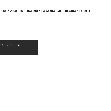
BACK2IKARIA
IKARIAKI-AGORA.GR
IKARIASTORE.GR
Φόρμα αναζήτησης
015 - 16:36