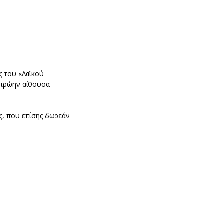
ς του «Λαϊκού
(πρώην αίθουσα
ς, που επίσης δωρεάν