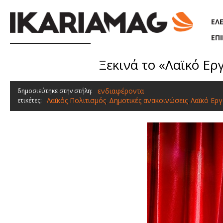
Παράκαμψη προς το κυρίως περιεχόμενο
ΕΛ
ΕΠ
Ξεκινά το «Λαϊκό Ερ
ενδιαφέροντα
δημοσιεύτηκε στην στήλη:
Λαϊκός Πολιτισμός
Δημοτικές ανακοινώσεις
Λαϊκό Εργ
ετικέτες:
,
,