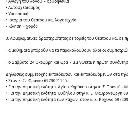
• Αγωγή του λόγου – ορθοφωνία
• Αυτοσχεδιασμός
• Υποκριτική
• Ιστορία του θεάτρου και λογοτεχνία
• Κίνηση – χορός
3. Αφιερωματικές δραστηριότητες σε τομείς του θεάτρου και σε 
Τα μαθήματα μπορούν να τα παρακολουθούν όλοι οι συμπατριώτε
Το Σάββατο 24 Οκτώβρη και ώρα 7 μ.μ γίνεται η πρώτη συνάντη
Δηλώσεις συμμετοχής εκπαιδευτών και εκπαιδευόμενων στα τηλ:
• Στον κ. Σ. Φράγκο 6973001145.
• Για την Δημοτική ενότητα Αγίου Κηρύκου στην κ. Σ. Τσαντέ -
• Για την Δημοτική ενότητα Ευδήλου στην κ. Ε. Μαυρογεώργη 6
• Για την Δημοτική ενότητα των Ραχών στον κ. Σ. Κοχυλα 69720