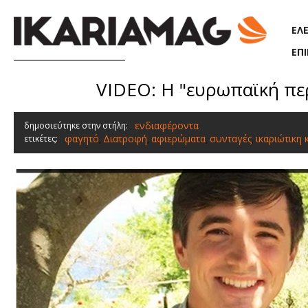
Παράκαμψη προς το κυρίως περιεχόμενο
ΕΛ
ΕΠ
VIDEO: Η "ευρωπαϊκή περ
ενδιαφέροντα
δημοσιεύτηκε στην στήλη:
φαγητό
Διατροφή
αφιερώματα
συνταγές
ικαριώτικη 
ετικέτες:
,
,
,
,