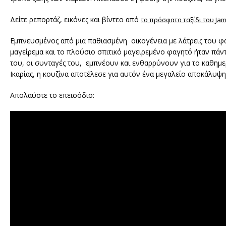
Δείτε ρεπορτάζ, εικόνες και βίντεο από
το πρόσφατο ταξίδι του Jami
Εμπνευσμένος από μια παθιασμένη οικογένεια με λάτρεις του φ
μαγείρεμα και το πλούσιο σπιτικό μαγειρεμένο φαγητό ήταν πάντα
του, οι συνταγές του, εμπνέουν και ενθαρρύνουν για το καθημερ
Ικαρίας, η κουζίνα αποτέλεσε για αυτόν ένα μεγαλείο αποκάλυψ
Απολαύστε το επεισόδιο: