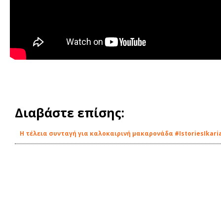
Διαβάστε επίσης:
Η τέλεια συνταγή για καλοκαιρινή μακαρονάδα #IstoriesIkari