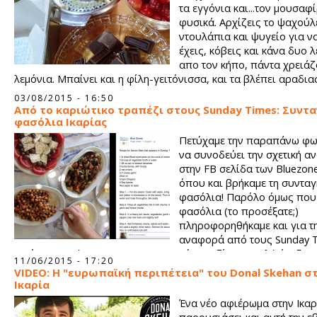
τα εγγόνια και...τον μουσαφ
φυσικά. Αρχίζεις το ψαχούλ
ντουλάπια και ψυγείο για να
έχεις, κόβεις και κάνα δυο 
απο τον κήπο, πάντα χρειάζ
λεμόνια. Μπαίνει και η φίλη-γειτόνισσα, και τα βλέπει αραδι
πανω στο τραπέζι. Ενθουσιάζεται. Τι κι αν μόνη το βαριέται τ
03/08/2015 - 16:50
με παρέα όλα αλλάζουν, με παρέα όλα ειν' ωραία.
Από το καριώτικο τραπέζι στους Sunday Times: Συντα
φασόλια Ικαρίας
Πετύχαμε την παραπάνω φ
να συνοδεύει την σχετική α
στην FB σελίδα των Bluezon
όπου και βρήκαμε τη συνταγ
φασόλια! Παρόλο όμως που 
φασόλια (το προσέξατε;)
πληροφορηθήκαμε και για τ
αναφορά από τους Sunday T
Οπότε σκεφτήκαμε να την μοιραστούμε μαζί σας! Καλή όρεξη! 
11/06/2015 - 17:20
μετάφραση είναι του ikariamag.gr.
VIDEO: Η "ευρωπαϊκή περιπέτεια" του Donal Skehan σ
Ικαρία
Ένα νέο αφιέρωμα στην Ικαρ