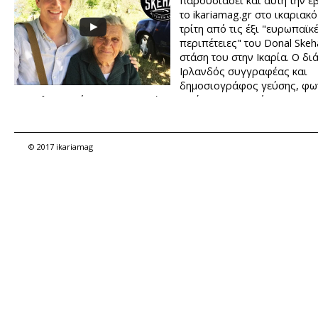
παρουσιάσει και αυτή την 
το ikariamag.gr στο ικαριακό
τρίτη από τις έξι "ευρωπαϊκ
περιπέτειες" του Donal Skeh
στάση του στην Ικαρία. Ο δι
Ιρλανδός συγγραφέας και
δημοσιογράφος γεύσης, φ
και τηλεοπτικός παρουσιαστής επισκέφτηκε το νησί μας για ν
από κοντά τα μυστικά της ικαριακής διατροφής αλλά και τον 
των Ικαρίων. Απόλαυσε τη φύση, την κουζίνα, τα γλέντια της Ικ
επιδόθηκε και στην τέχνη της μελισσοκομίας.
© 2017 ikariamag