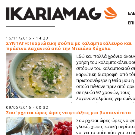
Παράκαμψη προς το κυρίως περιεχόμενο
ΕΛ
ΕΠ
16/11/2016 - 14:23
ΣΥΝΤΑΓΗ: Ικαριώτικη σούπα με καλαμποκάλευρο και
πράσινα λαχανικά από την Νταϊάνα Κόχυλα
Εδώ και πολλά χρόνια άκουγ
χρήση του καλαμποκάλευρου
σπόρων του καλαμποκιού σ
καριώτικη διατροφή· από τό
πρωτοανέφερε η θεία μου η 
οποία πέθανε πριν από αρκ
σε ηλικία 92 χρονών, τους
λαχανοντολμάδες γεμισμένο
καλαμπόκι που έτρωγε ως παιδί. Αυτή η σούπα είναι μια πολύ
09/05/2016 - 00:32
συνταγή και ένα χαρακτηριστικό παράδειγμα των χορταστικών
Σου 'ρχεται ώρες ώρες να φτιάξεις μια βυσσινόπιτα
αληθινών, χορτοφαγικών τροφών που αποτελούν τη βάση της
Σου'ρχεται ώρες ώρες να φτ
διατροφής.
γλυκό, χωρίς ειδική περίστ
να 'χει το σπίτι κάτι για τα 