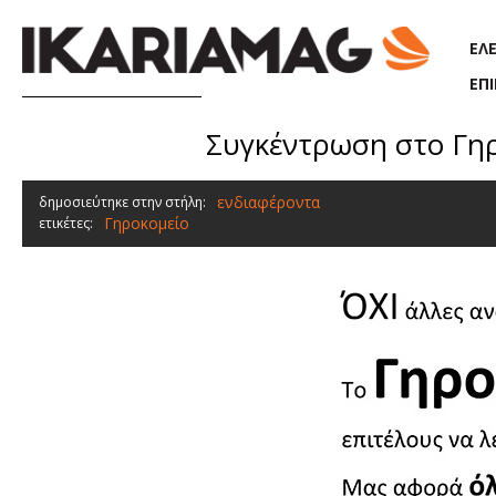
Παράκαμψη προς το κυρίως περιεχόμενο
ΕΛ
ΕΠ
Συγκέντρωση στο Γηρ
ενδιαφέροντα
δημοσιεύτηκε στην στήλη:
Γηροκομείο
ετικέτες: