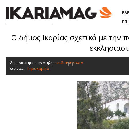
Παράκαμψη προς το κυρίως περιεχόμενο
ΕΛ
ΕΠ
O δήμος Ικαρίας σχετικά με την
εκκλησιαστ
ενδιαφέροντα
δημοσιεύτηκε στην στήλη:
Γηροκομείο
ετικέτες: