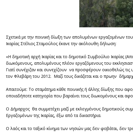
Σχετικά με την ποινική δίωξη των απολυμένων εργαζομένων του ε
Ικαρίας Στέλιος Σταμούλος έκανε την ακόλουθη δήλωση:
«Η δημοτική αρχή Ικαρίας και το δημοτικό Συμβούλιο Ικαρίας (
διωκόμενους, απολυμένους πλέον εργαζόμενους του εκκλησιαστι
Γιατί συνέχιζαν και συνεχίζουν να προσφέρουν οικιοθελώς τις 
τον Φλεβάρη του 2012. Μαζί τους δικάζεται και ο πρωην δήμαρχ
Απαιτούμε: Το σταμάτημα κάθε ποινικής ή άλλης δίωξης που αφο
οποιαδήποτε κατηγορία που βαραίνει τους διωκομένους και αφο
Ο Δήμαρχος θα συμμετέχει μαζί με εκλεγμένους δημοτικούς συ
Εργαζομένων της Ικαρίας, έξω από τα δικαστήρια.
Ο λαός και το ταξικό κίνημα των νησιών μας δεν φοβάται, δεν τρο