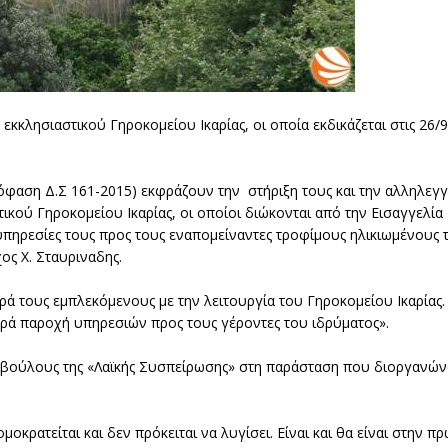
κκλησιαστικού Γηροκομείου Ικαρίας, οι οποία εκδικάζεται στις 26/
Απόφαση Δ.Σ 161-2015) εκφράζουν την στήριξη τους και την αλληλεγ
κού Γηροκομείου Ικαρίας, οι οποίοι διώκονται από την Εισαγγελί
υπηρεσίες τους προς τους εναπομείναντες τροφίμους ηλικιωμένους
ος Χ. Σταυριναδης.
ρά τους εμπλεκόμενους με την λειτουργία του Γηροκομείου Ικαρίας
ρά παροχή υπηρεσιών προς τους γέροντες του ιδρύματος».
μβούλους της «Λαϊκής Συσπείρωσης» στη παράσταση που διοργανώ
μοκρατείται και δεν πρόκειται να λυγίσει. Είναι και θα είναι στην π