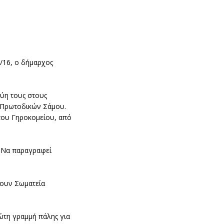
9/16, ο δήμαρχος
γύη τους στους
α Πρωτοδικών Σάμου.
 του Γηροκομείου, από
. Να παραγραφεί
νουν Σωματεία
ρώτη γραμμή πάλης για