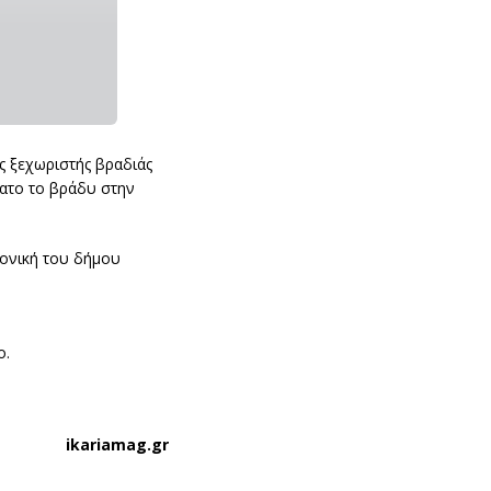
ς ξεχωριστής βραδιάς
βατο το βράδυ στην
μονική του δήμου
ο.
ikariamag.gr