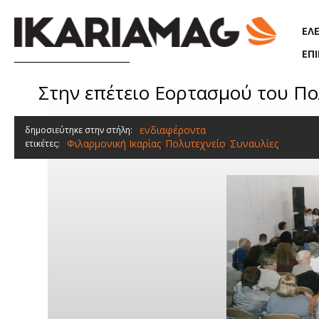
Παράκαμψη προς το κυρίως περιεχόμενο
ΕΛ
ΕΠ
Στην επέτειο Εορτασμού του Πο
ενδιαφέροντα
δημοσιεύτηκε στην στήλη:
Φιλαρμονική Ικαρίας
Πολυτεχνείο
Συναυλίες
ετικέτες:
,
,