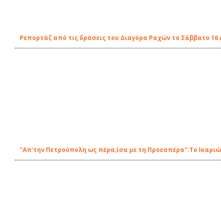
Ρεπορτάζ από τις δράσεις του Διαγόρα Ραχών το Σάββατο 16 
"Απ'την Πετρούπολη ως πέρα,ίσα με τη Προεσπέρα":Το Ικαριώτ