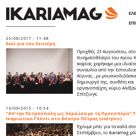
Παράκαμψη προς το κυρίως περιεχόμενο
ΕΛ
ΕΠ
Σελίδες
25/08/2017 - 11:48
Εκεί για τον Λευτέρη
Προχθές 23 Αυγούστου, στο
Κινηματοθέατρο του Αγίου 
Ικαρίας χαρήκαμε μια ιδιαίτ
συναυλία από την Εστουδια
Αίγινας , με μουσικοδιδάσκ
δημιουργό της, συνθέτη και
οργανοπαίχτη, κύριο Αλέξα
Σπίτζινγκ.
10/09/2015 - 10:54
"Απ'την Πετρούπολη ως πέρα,ίσα με τη Προεσπέρα":
Ικαριώτικο Γλέντι στο Θέατρο Πέτρας (vid+pics)
Έχουμε μπει για τα καλά στο
Σεπτέμβριο, το ikariamag μό