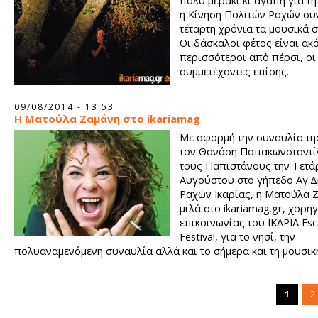
πολύ μεράκι κι αγάπη για τη
η Κίνηση Πολιτών Ραχών συν
τέταρτη χρόνια τα μουσικά σ
Οι δάσκαλοι φέτος είναι ακ
περισσότεροι από πέρσι, οι
συμμετέχοντες επίσης.
09/08/2014 - 13:53
Η Ματούλα Ζαμάνη στο ikariamag
Με αφορμή την συναυλία της
τον Θανάση Παπακωνσταντί
τους Παπιστάνους την Τετά
Αυγούστου στο γήπεδο Αγ.Δ
Ραχών Ικαρίας, η Ματούλα 
μιλά στο ikariamag.gr, χορη
επικοινωνίας του ΙΚΑΡΙΑ Es
Festival, για το νησί, την
πολυαναμενόμενη συναυλία αλλά και το σήμερα και τη μουσικ
της!
1
2