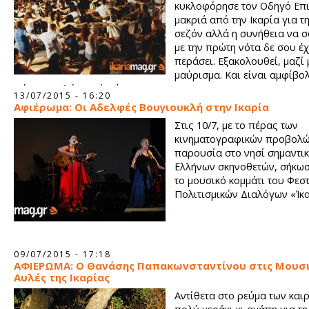
κυκλοφόρησε τον Οδηγό Επ
μακριά από την Ικαρία για τ
σεζόν αλλά η συνήθεια να σ
με την πρώτη νότα δε σου έχ
περάσει. Εξακολουθεί, μαζί 
μαύρισμα. Και είναι αμφίβο
φύγει εντελώς από πάνω σου!
13/07/2015 - 16:20
Αφιέρωμα: Οι Αδελφές Βουγιουκλή στην Ικαρία
Στις 10/7, με το πέρας των
κινηματογραφικών προβολών
παρουσία στο νησί σημαντι
Ελλήνων σκηνοθετών, σήκωσ
το μουσικό κομμάτι του Φεσ
Πολιτισμικών Διαλόγων «Ίκ
09/07/2015 - 17:18
ΑΦΙΕΡΩΜΑ: Ο Θανάσης Παπακωνσταντίνου στις Μουσ
Αυλές της Ικαρίας
Αντίθετα στο ρεύμα των καιρ