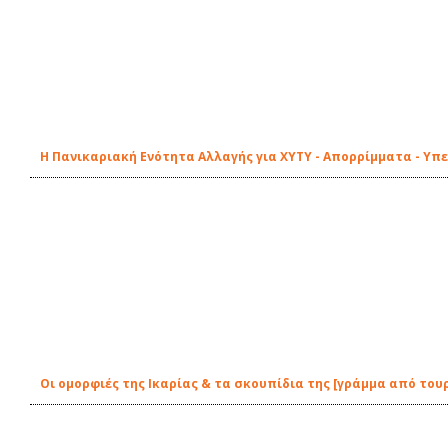
Η Πανικαριακή Ενότητα Αλλαγής για ΧΥΤΥ - Απορρίμματα - Υπ
Οι ομορφιές της Ικαρίας & τα σκουπίδια της [γράμμα από του