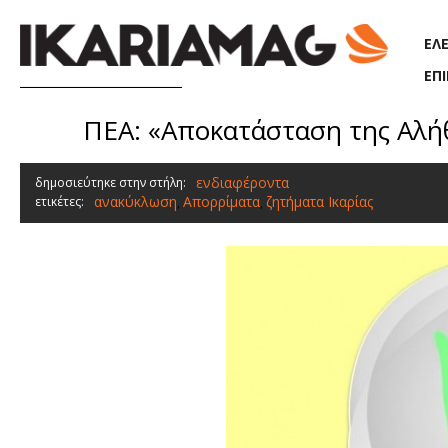
Παράκαμψη προς το κυρίως περιεχόμενο
ΕΛ
ΕΠ
ΠΕΑ: «Αποκατάσταση της Αλήθ
ενδιαφέροντα
δημοσιεύτηκε στην στήλη:
ανακύκλωση
Απορρίματα
ζητήματα Ικαρίας
ετικέτες:
,
,