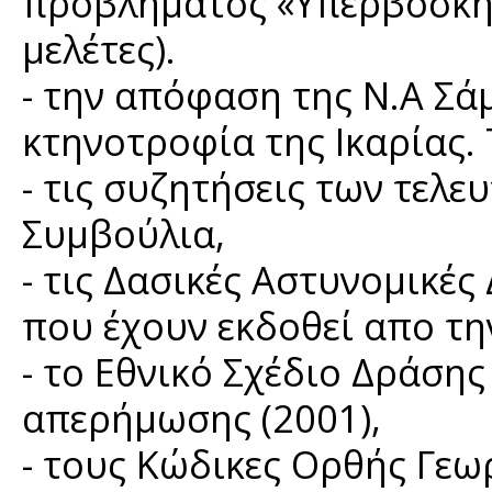
προβλήματος «Υπερβόσκη
μελέτες).
- την απόφαση της Ν.Α Σά
κτηνοτροφία της Ικαρίας. Τ
- τις συζητήσεις των τελ
Συμβούλια,
- τις Δασικές Αστυνομικέ
που έχουν εκδοθεί απο τη
- το Εθνικό Σχέδιο Δράση
απερήμωσης (2001),
- τους Κώδικες Ορθής Γεω