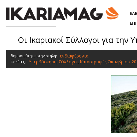
Παράκαμψη προς το κυρίως περιεχόμενο
ΕΛ
ΕΠ
Οι Ικαριακοί Σύλλογοι για την
ενδιαφέροντα
δημοσιεύτηκε στην στήλη:
Υπερβόσκηση
Σύλλογοι
Καταστροφές Οκτωβρίου 20
ετικέτες:
,
,