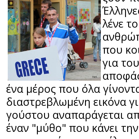
Έλληνε
λένε το
ανθρώπ
που κο
για το
αποφάσ
ένα μέρος που όλα γίνοντ
διαστρεβλωμένη εικόνα γι
γούστου αναπαράγεται απ
έναν "μύθο" που κάνει τη