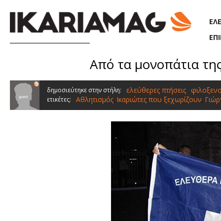
Παράκαμψη προς το κυρίως περιεχόμενο
ΕΛ
ΕΠ
Aπό τα μονοπάτια τη
ελεύθερες πτήσεις
φιλοξενο
δημοσιεύτηκε στην στήλη:
Αθλητισμός
Ικαριώτες που ξεχωρίζουν
Γιώρ
ετικέτες:
,
,