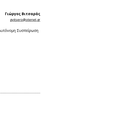
Γιώργος Βιτσαράς
gvitsero@otenet.gr
η Αυτόνομη Συσπείρωση