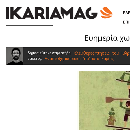
Παράκαμψη προς το κυρίως περιεχόμενο
ΕΛ
ΕΠ
Ευημερία χωρ
ελεύθερες πτήσεις
του Γιώρ
δημοσιεύτηκε στην στήλη:
Ανάπτυξη
ικαριακά
ζητήματα Ικαρίας
ετικέτες:
,
,