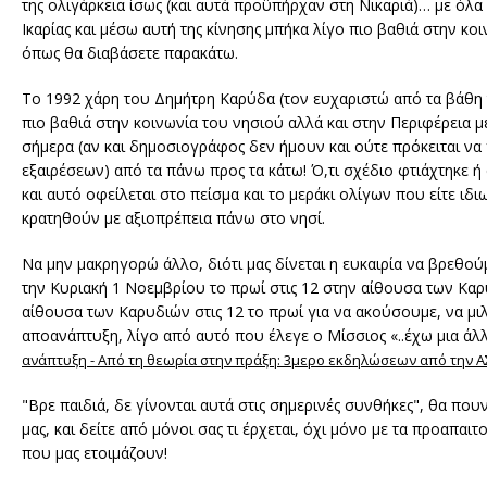
της ολιγάρκεια ίσως (και αυτά προϋπήρχαν στη Νικαριά)… με όλα
Ικαρίας και μέσω αυτή της κίνησης μπήκα λίγο πιο βαθιά στην κ
όπως θα διαβάσετε παρακάτω.
Το 1992 χάρη του Δημήτρη Καρύδα (τον ευχαριστώ από τα βάθη τ
πιο βαθιά στην κοινωνία του νησιού αλλά και στην Περιφέρεια 
σήμερα (αν και δημοσιογράφος δεν ήμουν και ούτε πρόκειται να 
εξαιρέσεων) από τα πάνω προς τα κάτω! Ό,τι σχέδιο φτιάχτηκε ή φ
και αυτό οφείλεται στο πείσμα και το μεράκι ολίγων που είτε ιδ
κρατηθούν με αξιοπρέπεια πάνω στο νησί.
Να μην μακρηγορώ άλλο, διότι μας δίνεται η ευκαιρία να βρεθο
την Κυριακή 1 Νοεμβρίου το πρωί στις 12 στην αίθουσα των Καρυ
αίθουσα των Καρυδιών στις 12 το πρωί για να ακούσουμε, να μι
αποανάπτυξη, λίγο από αυτό που έλεγε ο Μίσσιος «..έχω μια άλλ
ανάπτυξη - Από τη θεωρία στην πράξη: 3μερο εκδηλώσεων από την Α
"Βρε παιδιά, δε γίνονται αυτά στις σημερινές συνθήκες", θα που
μας, και δείτε από μόνοι σας τι έρχεται, όχι μόνο με τα προαπαι
που μας ετοιμάζουν!