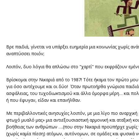
Βρε παιδιά, γίνεται να υπάρξει ευημερία μια κοινωνίας χωρίς ανά
αναπτύσσει ποιόν;
Λοιπόν, δυο λόγια θα απλώσω στο "χαρτί" που εκφράζουν εμένα
Βρίσκομαι στην Νικαριά από το 1987! Τότε ήκαμα τον πρώτο μου
για όσο αντέχουμε και οι δύο! Όταν πρωτοήρθα γνώρισα παιδιά 
ασφάλειας, του τυχοδιωκτισμού και άλλα όμορφα μέρη… και πολ
ή που έφυγαν, είδαν και επανήλθαν.
Με περιβαλλοντικές ανησυχίες λοιπόν, με μια λίγο πιο αναρχική
φτωχό μυαλό μας» μια αντιεξουσιαστική αρμονική και αταξική κοι
βοήθειας των ανθρώπων ….(που στην Νικαριά προϋπήρχε χωρίς να
(χωρίς καμία πίεση) ατόμων, αυτόνομων, σε ομάδες και φυσικά ν