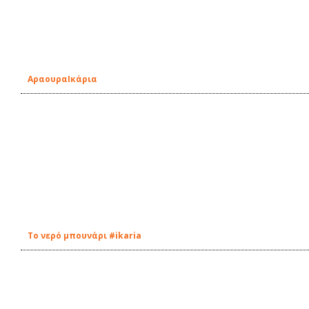
ΑραουραIκάρια
Tο νερό μπουνάρι #ikaria