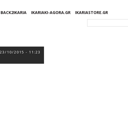
BACK2IKARIA
IKARIAKI-AGORA.GR
IKARIASTORE.GR
Φόρμα αναζήτησης
23/10/2015 - 11:23