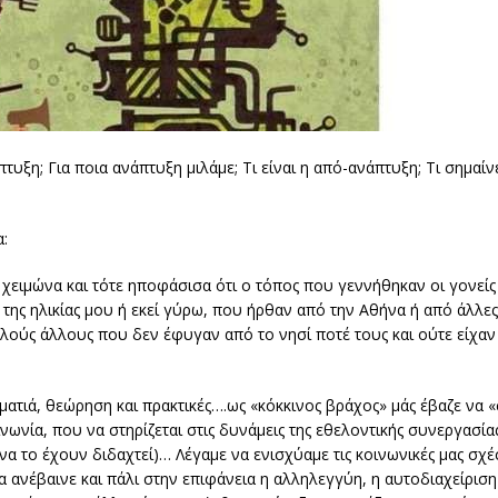
πτυξη; Για ποια ανάπτυξη μιλάμε; Τι είναι η από-ανάπτυξη; Τι σημαίν
:
 χειμώνα και τότε ηποφάσισα ότι ο τόπος που γεννήθηκαν οι γονείς
της ηλικίας μου ή εκεί γύρω, που ήρθαν από την Αθήνα ή από άλλες
λούς άλλους που δεν έφυγαν από το νησί ποτέ τους και ούτε είχαν
 ματιά, θεώρηση και πρακτικές….ως «κόκκινος βράχος» μάς έβαζε να 
νωνία, που να στηρίζεται στις δυνάμεις της εθελοντικής συνεργασίας
 το έχουν διδαχτεί)… Λέγαμε να ενισχύαμε τις κοινωνικές μας σχέ
α ανέβαινε και πάλι στην επιφάνεια η αλληλεγγύη, η αυτοδιαχείριση