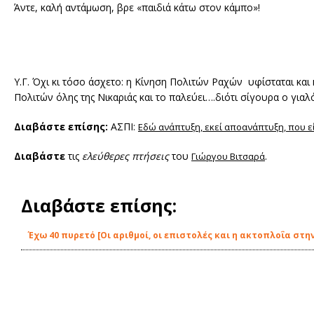
Άντε, καλή αντάμωση, βρε «παιδιά κάτω στον κάμπο»!
Υ.Γ. Όχι κι τόσο άσχετο: η Κίνηση Πολιτών Ραχών υφίσταται κα
Πολιτών όλης της Νικαριάς και το παλεύει….διότι σίγουρα ο γιαλ
Διαβάστε επίσης:
ΑΣΠΙ:
Εδώ ανάπτυξη, εκεί αποανάπτυξη, που εί
Διαβάστε
τις
ελεύθερες πτήσεις
του
.
Γιώργου Βιτσαρά
Διαβάστε επίσης:
Έχω 40 πυρετό [Οι αριθμοί, οι επιστολές και η ακτοπλοΐα στην