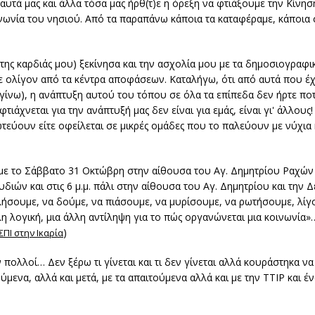
 αυτά μας και άλλα τόσα μας ήρθ(τ)ε η όρεξη να φτιάξουμε την Κίν
οινωνία του νησιού. Από τα παραπάνω κάποια τα καταφέραμε, κάποια
ης καρδιάς μου) ξεκίνησα και την ασχολία μου με τα δημοσιογραφ
με ολίγον από τα κέντρα αποφάσεων. Καταλήγω, ότι από αυτά που έ
γίνω), η ανάπτυξη αυτού του τόπου σε όλα τα επίπεδα δεν ήρτε ποτ
τιάχνεται για την ανάπτυξή μας δεν είναι για εμάς, είναι γι' άλλου
ιωτεύουν είτε οφείλεται σε μικρές ομάδες που το παλεύουν με νύχια 
ύμε το Σάββατο 31 Οκτώβρη στην αίθουσα του Αγ. Δημητρίου Ραχών 
διών και στις 6 μ.μ. πάλι στην αίθουσα του Αγ. Δημητρίου και την
λήσουμε, να δούμε, να πιάσουμε, να μυρίσουμε, να ρωτήσουμε, λίγ
η λογική, μια άλλη αντίληψη για το πώς οργανώνεται μια κοινωνία»
)
ΣΠΙ στην Ικαρία
ν πολλοί… Δεν ξέρω τι γίνεται και τι δεν γίνεται αλλά κουράστηκα ν
τούμενα, αλλά και μετά, με τα απαιτούμενα αλλά και με την ΤΤΙP και