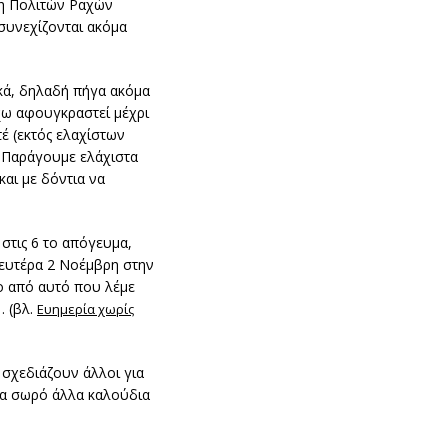
ηση Πολιτών Ραχών
 συνεχίζονται ακόμα
ικά, δηλαδή πήγα ακόμα
χω αφουγκραστεί μέχρι
έ (εκτός ελαχίστων
ς! Παράγουμε ελάχιστα
και με δόντια να
στις 6 το απόγευμα,
 Δευτέρα 2 Νοέμβρη στην
ο από αυτό που λέμε
… (βλ.
Ευημερία χωρίς
α σχεδιάζουν άλλοι για
 ένα σωρό άλλα καλούδια