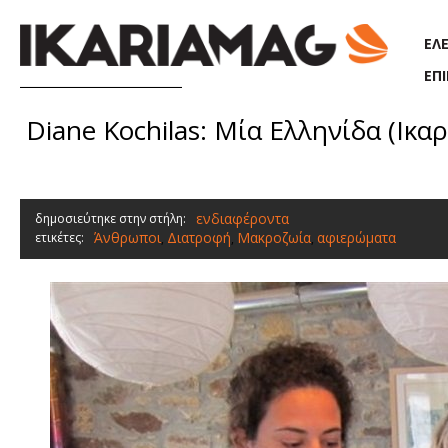
Παράκαμψη προς το κυρίως περιεχόμενο
ΕΛ
ΕΠ
Diane Kochilas: Μία Ελληνίδα (Ικ
ενδιαφέροντα
δημοσιεύτηκε στην στήλη:
Άνθρωποι
Διατροφή
Μακροζωία
αφιερώματα
ετικέτες:
,
,
,