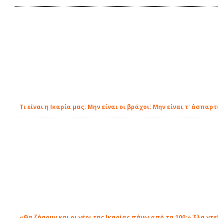
Τι είναι η Ικαρία μας; Μην είναι οι βράχοι; Μην είναι τ' άσπαρ
«Θα ζήσουν και οι νέοι της Ικαρίας πάνω από τα 100;» Έλα ντε