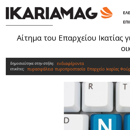
Παράκαμψη προς το κυρίως περιεχόμενο
ΕΛ
ΕΠ
Αίτημα του Επαρχείου Ικατίας 
οι
ενδιαφέροντα
δημοσιεύτηκε στην στήλη:
πυρασφάλεια
πυροπροστασία
Επαρχείο Ικαρίας Φο
ετικέτες:
,
,