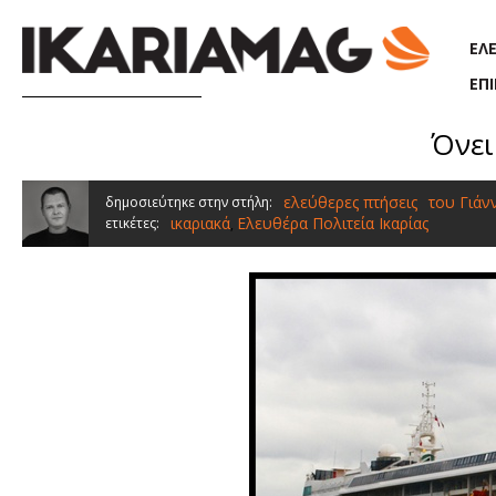
Παράκαμψη προς το κυρίως περιεχόμενο
ΕΛ
ΕΠ
Όνει
ελεύθερες πτήσεις
του Γιάν
δημοσιεύτηκε στην στήλη:
ικαριακά
Ελευθέρα Πολιτεία Ικαρίας
ετικέτες:
,